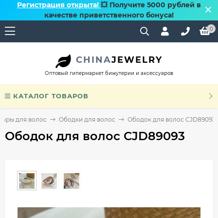
Регистрация открыта!
💥 Получите 5000 рублей в
качестве приветственного бонуса!
0
CHINA
JEWELRY
Оптовый гипермаркет бижутерии и аксессуаров
КАТАЛОГ ТОВАРОВ
уары для волос
Ободки для волос
Ободок для волос CJD89093
Ободок для волос CJD89093