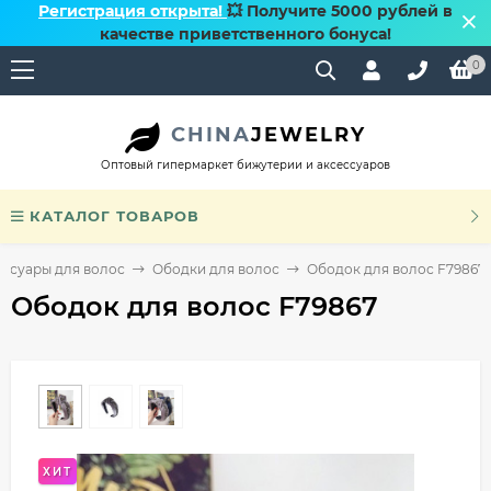
Регистрация открыта!
💥 Получите 5000 рублей в
качестве приветственного бонуса!
0
CHINA
JEWELRY
Оптовый гипермаркет бижутерии и аксессуаров
КАТАЛОГ ТОВАРОВ
ессуары для волос
Ободки для волос
Ободок для волос F79867
Ободок для волос F79867
ХИТ