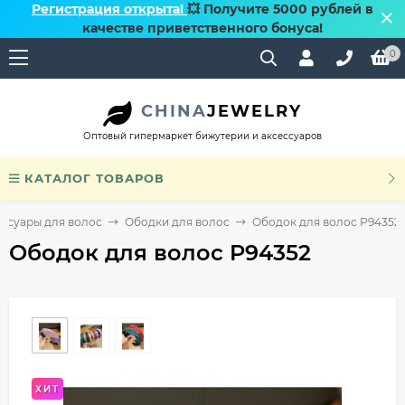
Регистрация открыта!
💥 Получите 5000 рублей в
качестве приветственного бонуса!
0
CHINA
JEWELRY
Оптовый гипермаркет бижутерии и аксессуаров
КАТАЛОГ ТОВАРОВ
ссуары для волос
Ободки для волос
Ободок для волос P94352
Ободок для волос P94352
ХИТ