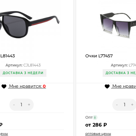
L81443
Очки L77457
Артикул:
CJL81443
Артикул:
L77
ДОСТАВКА 3 НЕДЕЛИ
ДОСТАВКА 3 Н
Мне нравится:
0
Мне нрави
-
+
-
+
Опт
i
₽
от
286 ₽
цены
оптовые цены