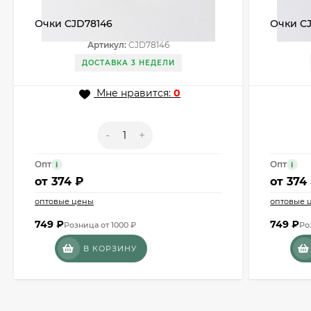
Очки CJD78146
Очки C
Артикул:
CJD78146
ДОСТАВКА 3 НЕДЕЛИ
Мне нравится:
0
-
+
Опт
Опт
i
i
от
374 ₽
от
374
оптовые цены
оптовые 
749
₽
749
₽
Розница от 1000 ₽
Ро
В КОРЗИНУ