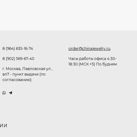
291,80
₽
253
₽
Очки K82133
8 (964) 635-16-74
order@chinajewelry.ru
255
₽
8 (902) 569-67-40
Часы работы офиса 4:30-
18:30 (МСК +5) По будням
г. Москва, Павловская ул.,
вл7 - пункт выдачи (по
Очки P96375
согласованию)
247,30
₽
199
₽
Очки K82287
НИИ
245,90
₽