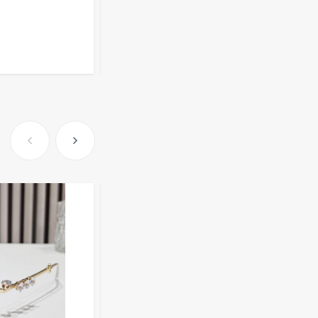
255
₽
Розница от 1000 ₽
Очки Q40353
В КОРЗИНУ
512,30
₽
339
₽
Часы мужские K32243
471,40
₽
379
₽
Ободок F21530
477
₽