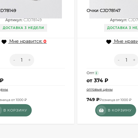
JD78149
Очки CJD78147
Артикул:
CJD78149
Артикул:
CJD7
ДОСТАВКА 3 НЕДЕЛИ
ДОСТАВКА 3 Н
Мне нравится:
0
Мне нрави
-
+
-
+
Опт
i
 ₽
от
374 ₽
цены
оптовые цены
749
₽
зница от 1000 ₽
Розница от 1000 ₽
В КОРЗИНУ
В КОРЗИНУ