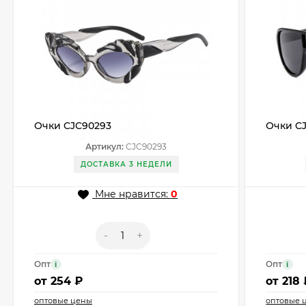
Очки CJC90293
Очки CJ
Артикул:
CJC90293
ДОСТАВКА 3 НЕДЕЛИ
Мне нравится:
0
-
+
Опт
Опт
i
i
от
254 ₽
от
218 
оптовые цены
оптовые 