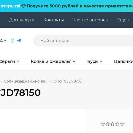
 открыта!
💥 Получите 5000 рублей в качестве приветстве
и
Доп. услуги
Контакты
Частые вопросы
Еще
74
Серьги
Колье и ожерелья
Бусы
Цепочк
Солнцезащитные очки
Очки CJD78150
CJD78150