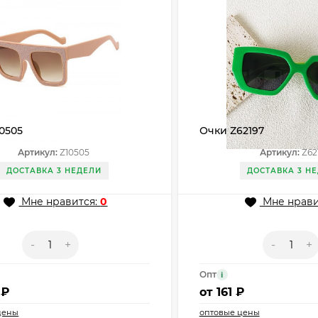
0505
Очки Z62197
Артикул:
Z10505
Артикул:
Z62
ДОСТАВКА 3 НЕДЕЛИ
ДОСТАВКА 3 Н
Мне нравится:
0
Мне нрави
-
+
-
+
Опт
i
 ₽
от
161 ₽
цены
оптовые цены