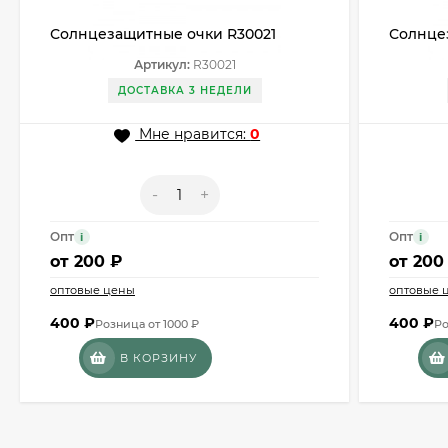
Солнцезащитные очки R30021
Солнце
Артикул:
R30021
ДОСТАВКА 3 НЕДЕЛИ
Мне нравится:
0
-
+
Опт
Опт
i
i
от
200 ₽
от
200
оптовые цены
оптовые 
400
₽
400
₽
Розница от 1000 ₽
Ро
В КОРЗИНУ