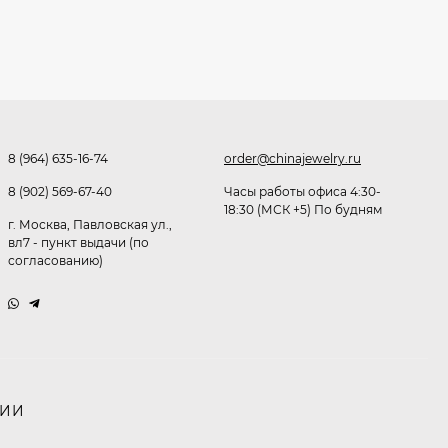
291,80
₽
253
₽
Очки K82133
8 (964) 635-16-74
order@chinajewelry.ru
255
₽
8 (902) 569-67-40
Часы работы офиса 4:30-
18:30 (МСК +5) По будням
г. Москва, Павловская ул.,
вл7 - пункт выдачи (по
Очки P96375
согласованию)
247,30
₽
199
₽
Очки K82287
НИИ
245,90
₽