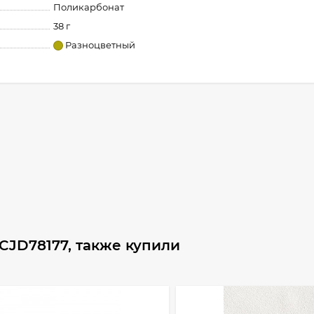
Поликарбонат
38 г
Разноцветный
CJD78177, также купили