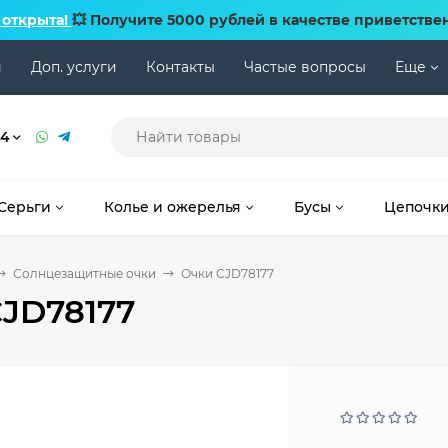
 открыта!
💥 Получите 5000 рублей в качестве приветстве
и
Доп. услуги
Контакты
Частые вопросы
Еще
74
Серьги
Колье и ожерелья
Бусы
Цепочк
Солнцезащитные очки
Очки CJD78177
JD78177