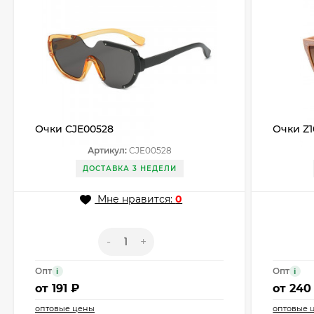
Очки CJE00528
Очки Z1
Артикул:
CJE00528
ДОСТАВКА 3 НЕДЕЛИ
Мне нравится:
0
-
+
Опт
Опт
i
i
от
191 ₽
от
240
оптовые цены
оптовые 