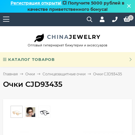
Регистрация открыта!
💥 Получите 5000 рублей в
качестве приветственного бонуса!
0
CHINA
JEWELRY
Оптовый гипермаркет бижутерии и аксессуаров
КАТАЛОГ ТОВАРОВ
Главная
Очки
Солнцезащитные очки
Очки CJD93435
Очки CJD93435