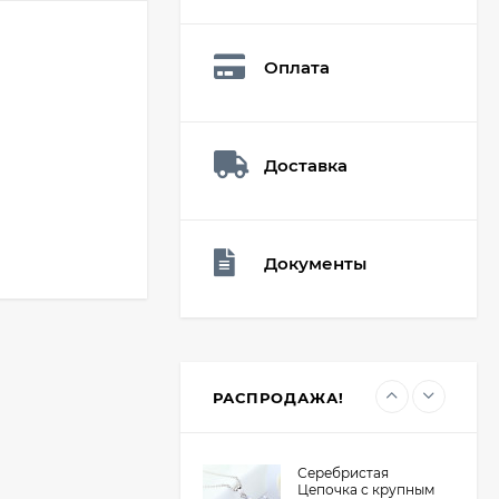
Мешочек (5*7см)
Q73882
26,60
₽
Оплата
19
₽
Доставка
Мешочек (5*7см)
Q73940
26,60
₽
19
₽
Документы
Мешочек (5*7см)
Q73952
24,90
₽
19
₽
РАСПРОДАЖА!
Серебристая
Цепочка с крупным