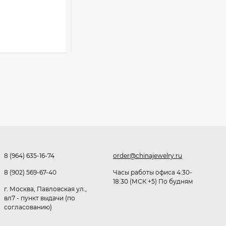
Очки P38980
365
₽
Розница от 1000 ₽
В КОРЗИНУ
291,80
₽
253
₽
Очки K82133
255
₽
Очки P96375
8 (964) 635-16-74
order@chinajewelry.ru
247,30
₽
8 (902) 569-67-40
Часы работы офиса 4:30-
18:30 (МСК +5) По будням
199
₽
г. Москва, Павловская ул.,
вл7 - пункт выдачи (по
согласованию)
Очки K82287