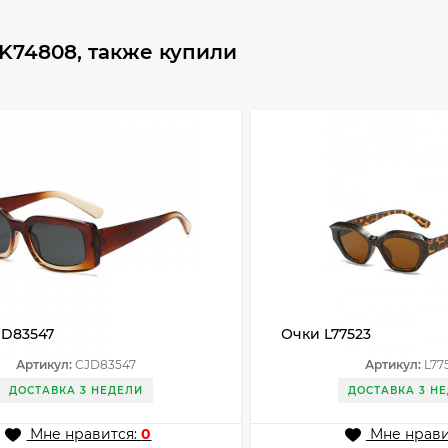
K74808, также купили
JD83547
Очки L77523
Артикул:
CJD83547
Артикул:
L77
ДОСТАВКА 3 НЕДЕЛИ
ДОСТАВКА 3 Н
Мне нравится:
0
Мне нрави