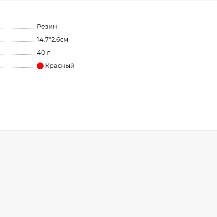
Резин
14.7*2.6см
40 г
Красный