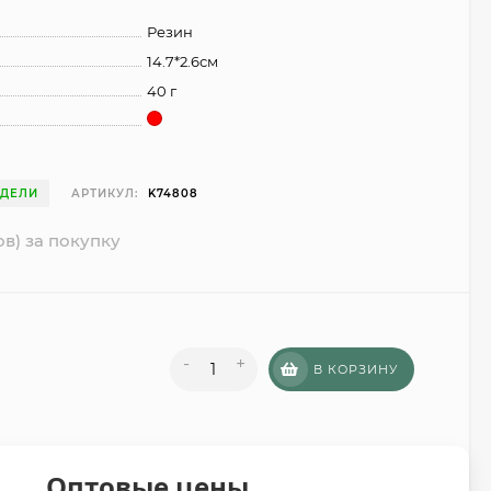
Резин
14.7*2.6см
40 г
ЕДЕЛИ
АРТИКУЛ:
K74808
ов) за покупку
-
+
В КОРЗИНУ
Оптовые цены