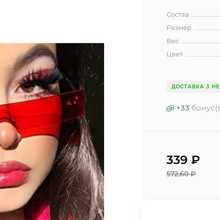
Состав
Размер
Вес
Цвет
ДОСТАВКА 3 Н
+
33
бонус(
339
₽
572,60
₽