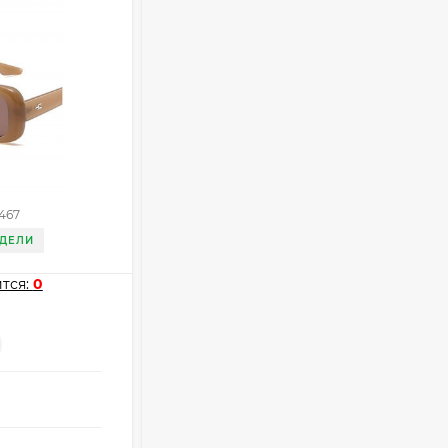
Очки P96397
369,10
₽
260
₽
Очки Z11314
Очки P11514
467
Артикул:
Z11314
321,50
₽
ЕДЕЛИ
ДОСТАВКА 3 НЕДЕЛИ
213
₽
тся:
0
Мне нравится:
0
Очки K82672
-
+
302,60
₽
Опт
i
213
₽
от
182 ₽
оптовые цены