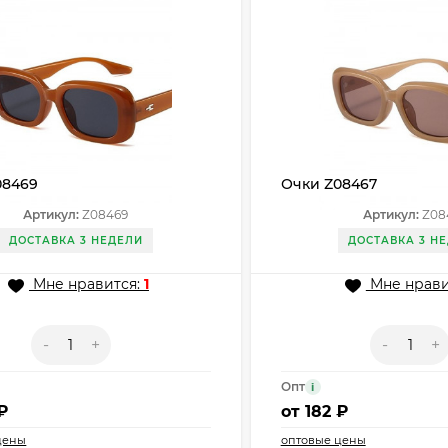
08469
Очки Z08467
Артикул:
Z08469
Артикул:
Z08
ДОСТАВКА 3 НЕДЕЛИ
ДОСТАВКА 3 Н
Мне нравится:
1
Мне нрави
-
+
-
+
Опт
i
₽
от
182 ₽
цены
оптовые цены