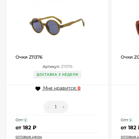
Очки Z11376
Очки Z
Артикул:
Z11376
ДОСТАВКА 3 НЕДЕЛИ
Мне нравится:
0
-
+
Опт
Опт
i
i
от
182 ₽
от
182 
оптовые цены
оптовые 