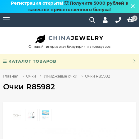
Регистрация открыта!
💥 Получите 5000 рублей в
качестве приветственного бонуса!
0
CHINA
JEWELRY
Оптовый гипермаркет бижутерии и аксессуаров
КАТАЛОГ ТОВАРОВ
Главная
Очки
Имиджевые очки
Очки R85982
Очки R85982