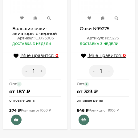
Большие очки-
Очки N99275
авиаторы с черной
оправой и серыми
Артикул:
CJX75906
Артикул:
N99275
стеклами CJX75906
ДОСТАВКА 3 НЕДЕЛИ
ДОСТАВКА 3 НЕДЕЛИ
Мне нравится:
0
Мне нравится:
0
-
+
-
+
Опт
Опт
i
i
от
187 ₽
от
323 ₽
оптовые цены
оптовые цены
374
₽
646
₽
Розница от 1000 ₽
Розница от 1000 ₽