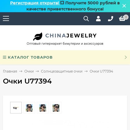
Регистрация открыта!
💥 Получите 5000 рублей в
качестве приветственного бонуса!
0
CHINA
JEWELRY
Оптовый гипермаркет бижутерии и аксессуаров
КАТАЛОГ ТОВАРОВ
Главная
Очки
Солнцезащитные очки
Очки U77394
Очки U77394