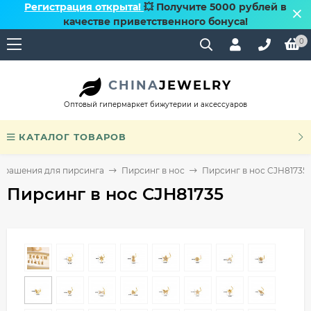
Регистрация открыта!
💥 Получите 5000 рублей в
качестве приветственного бонуса!
0
CHINA
JEWELRY
Оптовый гипермаркет бижутерии и аксессуаров
КАТАЛОГ ТОВАРОВ
крашения для пирсинга
Пирсинг в нос
Пирсинг в нос CJH81735
Пирсинг в нос CJH81735