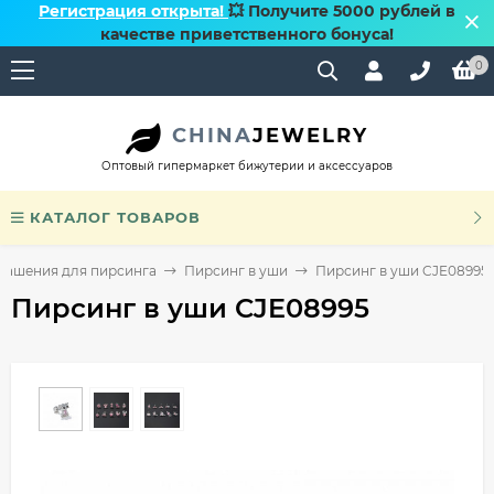
Регистрация открыта!
💥 Получите 5000 рублей в
качестве приветственного бонуса!
0
CHINA
JEWELRY
Оптовый гипермаркет бижутерии и аксессуаров
КАТАЛОГ ТОВАРОВ
рашения для пирсинга
Пирсинг в уши
Пирсинг в уши CJE08995
Пирсинг в уши CJE08995