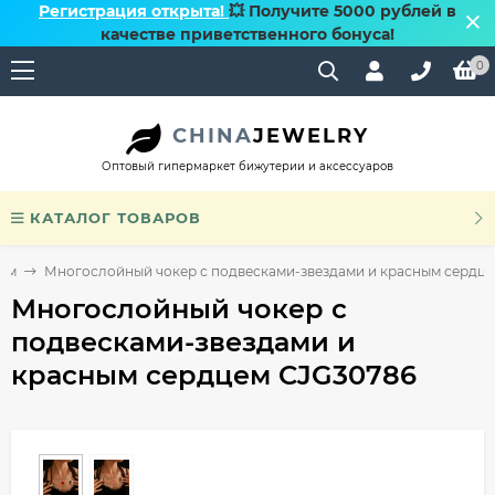
Регистрация открыта!
💥 Получите 5000 рублей в
качестве приветственного бонуса!
0
CHINA
JEWELRY
Оптовый гипермаркет бижутерии и аксессуаров
КАТАЛОГ ТОВАРОВ
ном
Многослойный чокер с подвесками-звездами и красным сердц
Многослойный чокер с
подвесками-звездами и
красным сердцем CJG30786