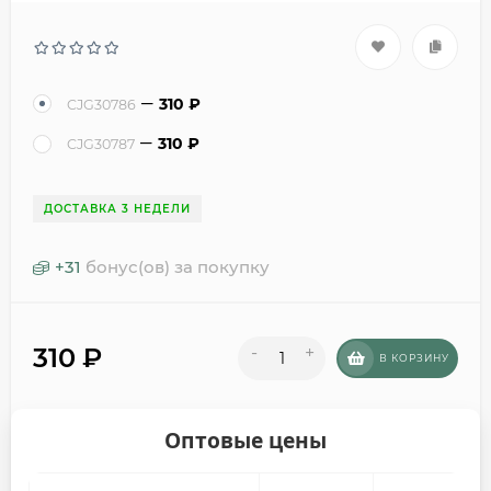
310
₽
CJG30786
310
₽
CJG30787
ДОСТАВКА 3 НЕДЕЛИ
+
31
бонус(ов) за покупку
310
₽
-
+
В КОРЗИНУ
Оптовые цены