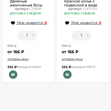
Двойные
Красное колье с
жемчужные бусы
подвеской в виде
пастельного
Артикул:
CJJ16147
рыбки из смолы
Артикул:
CJX77737
розового оттенка
CJX77737
ДОСТАВКА 3 НЕДЕЛИ
ДОСТАВКА 3 НЕДЕЛИ
CJJ16147
Мне нравится:
0
Мне нравится:
0
-
+
-
+
Опт
Опт
i
i
от
166 ₽
от
166 ₽
оптовые цены
оптовые цены
332
₽
332
₽
Розница от 1000 ₽
Розница от 1000 ₽