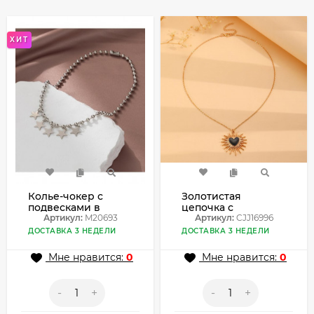
ХИТ
Колье-чокер с
Золотистая
подвесками в
цепочка с
форме
Артикул:
M20693
подвеской-
Артикул:
CJJ16996
пятиконечных
солнцем и темным
ДОСТАВКА 3 НЕДЕЛИ
ДОСТАВКА 3 НЕДЕЛИ
звезд M20693
кристаллом
CJJ16996
Мне нравится:
0
Мне нравится:
0
-
+
-
+