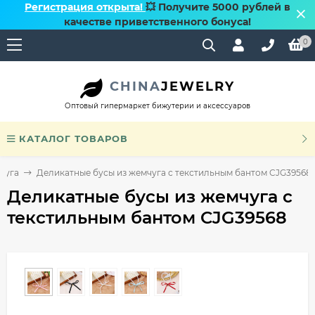
Регистрация открыта!
💥 Получите 5000 рублей в
качестве приветственного бонуса!
0
CHINA
JEWELRY
Оптовый гипермаркет бижутерии и аксессуаров
КАТАЛОГ ТОВАРОВ
чуга
Деликатные бусы из жемчуга с текстильным бантом CJG39568
Деликатные бусы из жемчуга с
текстильным бантом CJG39568