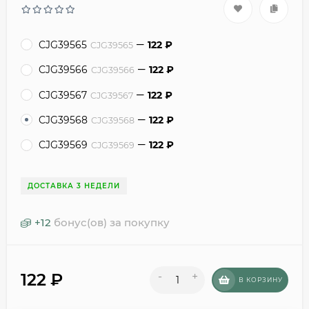
CJG39565
122
₽
CJG39565
CJG39566
122
₽
CJG39566
CJG39567
122
₽
CJG39567
CJG39568
122
₽
CJG39568
CJG39569
122
₽
CJG39569
ДОСТАВКА 3 НЕДЕЛИ
+
12
бонус(ов) за покупку
122
₽
-
+
В КОРЗИНУ