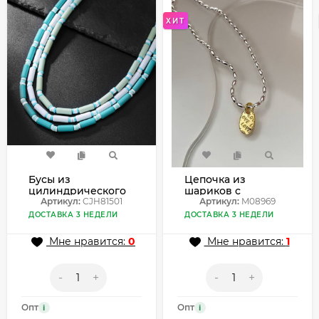
ХИТ
Бусы из
Цепочка из
цилиндрического
шариков с
бисера в морском
Артикул:
CJH81501
овальной
Артикул:
M08969
стиле CJH81501
фактурной
ДОСТАВКА 3 НЕДЕЛИ
ДОСТАВКА 3 НЕДЕЛИ
подвеской M08969
Мне нравится:
0
Мне нравится:
1
-
+
-
+
Опт
Опт
i
i