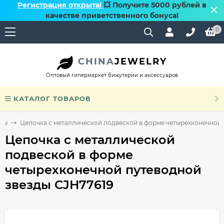
Регистрация открыта!
💥 Получите 5000 рублей в
качестве приветственного бонуса!
0
CHINA
JEWELRY
Оптовый гипермаркет бижутерии и аксессуаров
КАТАЛОГ ТОВАРОВ
ном
Цепочка с металлической подвеской в форме четырехконечной 
Цепочка с металлической
подвеской в форме
четырехконечной путеводной
звезды CJH77619