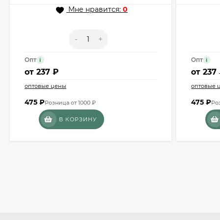
Мне нравится:
0
-
+
Опт
Опт
i
i
от
237 ₽
от
237
оптовые цены
оптовые 
475
₽
475
₽
Розница от 1000 ₽
Ро
В КОРЗИНУ