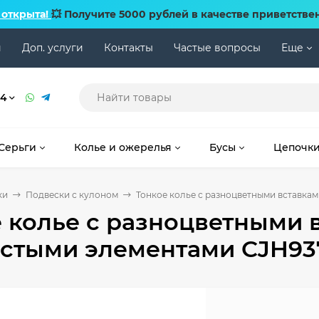
 открыта!
💥 Получите 5000 рублей в качестве приветстве
и
Доп. услуги
Контакты
Частые вопросы
Еще
74
Серьги
Колье и ожерелья
Бусы
Цепочк
ки
Подвески с кулоном
Тонкое колье с разноцветными вставка
 колье с разноцветными 
истыми элементами CJH93