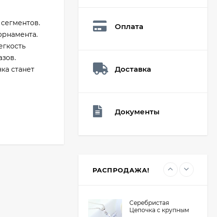
Мешочек (5*7см)
Q73882
26,60
₽
 сегментов.
Оплата
19
₽
орнамента.
егкость
зов.
Доставка
Мешочек (5*7см)
ка станет
Q73940
26,60
₽
19
₽
Документы
Мешочек (5*7см)
Q73952
24,90
₽
19
₽
РАСПРОДАЖА!
Серебристая
Цепочка с крупным