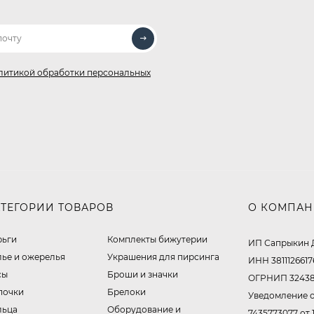
литикой обработки персональных
АТЕГОРИИ ТОВАРОВ
О КОМПА
рьги
Комплекты бижутерии
ИП Сапрыкин 
лье и ожерелья
Украшения для пирсинга
ИНН 3811126617
сы
Броши и значки
ОГРНИП 32438
почки
Брелоки
Уведомление о
льца
Оборудование и
7435773077 от 