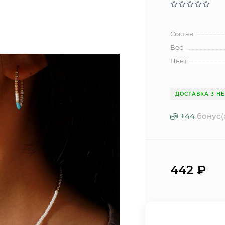
Состав
Вес
Цвет
ДОСТАВКА 3 Н
+
44
бонус(
442
₽