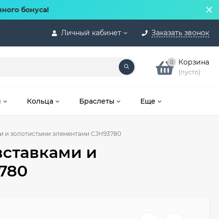
нного бонуса!
Личный кабинет
Заказать звонок
Корзина
0
(пусто)
и
Кольца
Браслеты
Еще
ми и золотистыми элементами CJH93780
вставками и
780