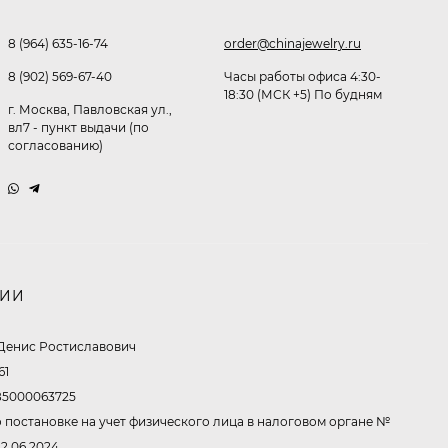
8 (964) 635-16-74
order@chinajewelry.ru
Очки P96397
8 (902) 569-67-40
Часы работы офиса 4:30-
369,10
₽
18:30 (МСК +5) По будням
260
₽
г. Москва, Павловская ул.,
вл7 - пункт выдачи (по
согласованию)
Очки P11514
321,50
₽
213
₽
НИИ
Очки K82672
Денис Ростиславович
302,60
₽
61
213
₽
5000063725
 постановке на учет физического лица в налоговом органе №
12.06.2024