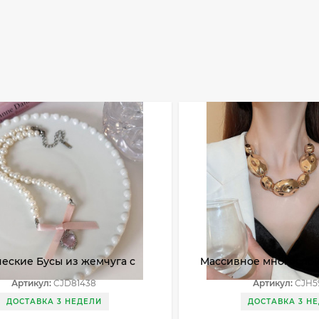
еские Бусы из жемчуга с
Массивное многослой
тивным бантом CJD81438
крупными золотыми 
Артикул:
CJD81438
Артикул:
CJH5
CJH59588
ДОСТАВКА 3 НЕДЕЛИ
ДОСТАВКА 3 Н