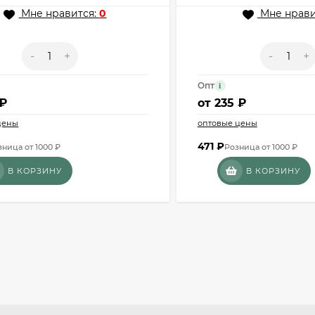
Мне нравится:
0
Мне нрави
-
+
-
+
Опт
i
 ₽
от
235 ₽
цены
оптовые цены
471
₽
зница от 1000 ₽
Розница от 1000 ₽
В КОРЗИНУ
В КОРЗИНУ