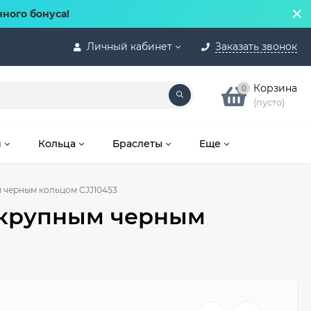
нного бонуса!
Личный кабинет
Заказать звонок
Корзина
0
(пусто)
и
Кольца
Браслеты
Еще
 черным кольцом CJJ10453
 крупным черным