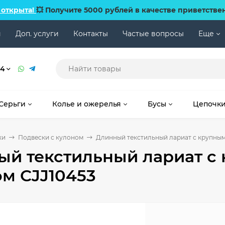
 открыта!
💥 Получите 5000 рублей в качестве приветстве
и
Доп. услуги
Контакты
Частые вопросы
Еще
74
Серьги
Колье и ожерелья
Бусы
Цепочк
ки
Подвески с кулоном
Длинный текстильный лариат с крупным
ый текстильный лариат с
м CJJ10453