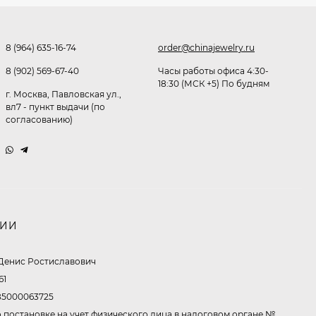
Очки P96397
8 (964) 635-16-74
order@chinajewelry.ru
369,10
₽
8 (902) 569-67-40
Часы работы офиса 4:30-
260
₽
18:30 (МСК +5) По будням
г. Москва, Павловская ул.,
вл7 - пункт выдачи (по
согласованию)
Очки P11514
321,50
₽
213
₽
НИИ
Очки K82672
302,60
₽
Денис Ростиславович
213
₽
61
5000063725
 постановке на учет физического лица в налоговом органе №