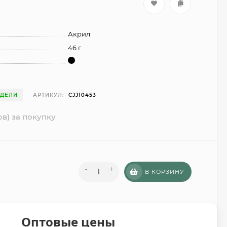
Акрил
46 г
ЕДЕЛИ
АРТИКУЛ:
CJJ10453
ов) за покупку
-
+
В КОРЗИНУ
Оптовые цены