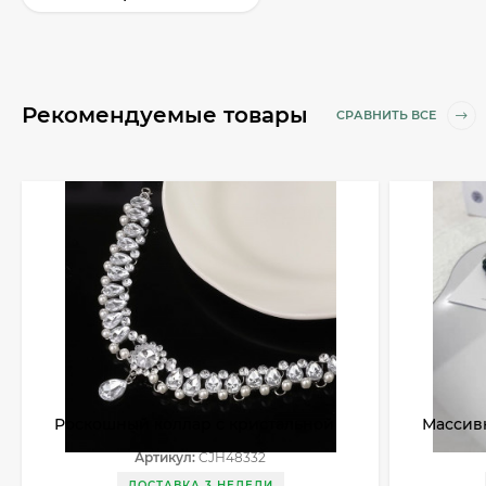
Рекомендуемые товары
СРАВНИТЬ ВСЕ
Роскошный коллар с кристальной
Массив
каплей в стиле готика CJH48332
гранен
Артикул:
CJH48332
ДОСТАВКА 3 НЕДЕЛИ