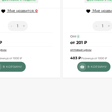
Мне нравится:
0
Мне нрави
-
+
-
+
Опт
i
₽
от
201 ₽
цены
оптовые цены
403
₽
зница от 1000 ₽
Розница от 1000 ₽
В КОРЗИНУ
В КОРЗИНУ