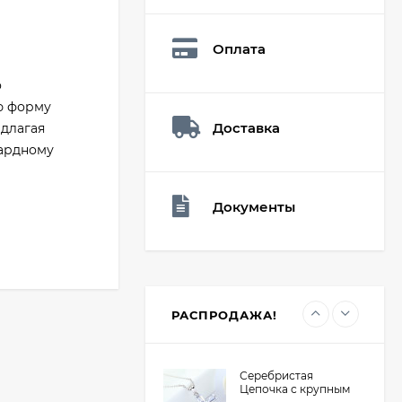
Мешочек (5*7см)
Q73882
26,60
₽
Оплата
19
₽
о
ою форму
Доставка
Мешочек (5*7см)
длагая
Q73940
гардному
26,60
₽
19
₽
Документы
Мешочек (5*7см)
Q73952
24,90
₽
19
₽
РАСПРОДАЖА!
Серебристая
Цепочка с крупным