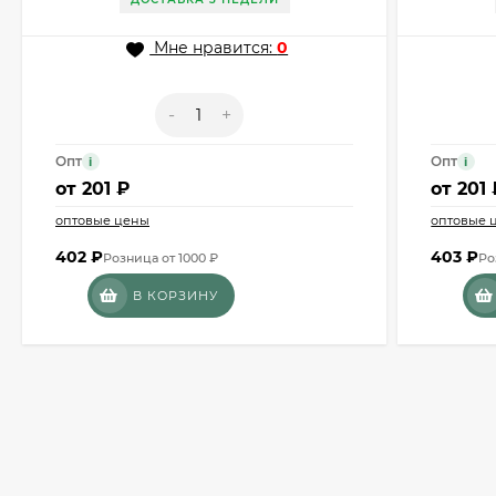
Мне нравится:
0
-
+
Опт
Опт
i
i
от
201 ₽
от
201 
оптовые цены
оптовые 
402
₽
403
₽
Розница от 1000 ₽
Ро
В КОРЗИНУ