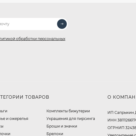
литикой обработки персональных
АТЕГОРИИ ТОВАРОВ
О КОМПА
рьги
Комплекты бижутерии
ИП Сапрыкин 
лье и ожерелья
Украшения для пирсинга
ИНН 3811126617
сы
Броши и значки
ОГРНИП 32438
почки
Брелоки
Уведомление о