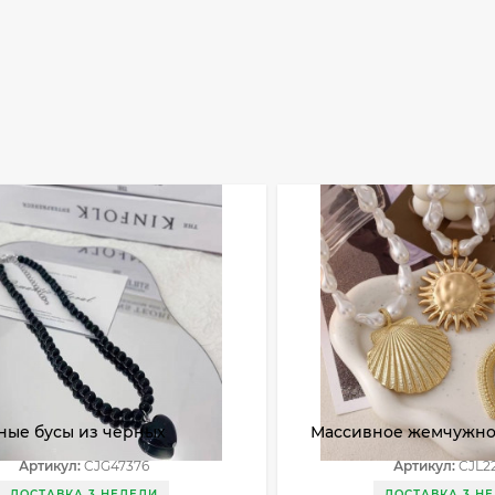
ные бусы из черных
Массивное жемчужное
ых камней CJG47376
крупными золотисты
Артикул:
CJG47376
Артикул:
CJL2
подвесками CJL22885
ДОСТАВКА 3 НЕДЕЛИ
ДОСТАВКА 3 Н