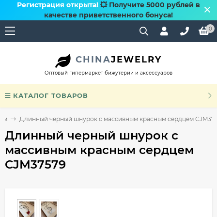
Регистрация открыта!
💥 Получите 5000 рублей в
качестве приветственного бонуса!
0
CHINA
JEWELRY
Оптовый гипермаркет бижутерии и аксессуаров
КАТАЛОГ ТОВАРОВ
ном
Длинный черный шнурок с массивным красным сердцем CJM37
Длинный черный шнурок с
массивным красным сердцем
CJM37579