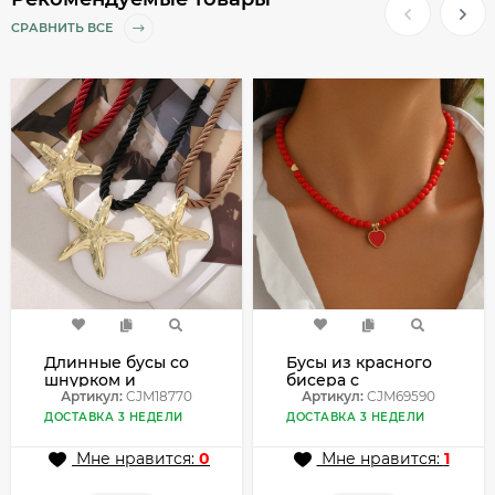
СРАВНИТЬ ВСЕ
Длинные бусы со
Бусы из красного
шнурком и
бисера с
крупной
Артикул:
CJM18770
подвеской в форме
Артикул:
CJM69590
золотистой
сердца CJM69590
ДОСТАВКА 3 НЕДЕЛИ
ДОСТАВКА 3 НЕДЕЛИ
звездой CJM18770
Мне нравится:
0
Мне нравится:
1