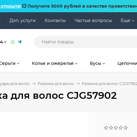
 открыта!
💥 Получите 5000 рублей в качестве приветстве
и
Доп. услуги
Контакты
Частые вопросы
Еще
74
Серьги
Колье и ожерелья
Бусы
Цепочк
уары для волос
Резинки для волос
Резинка для волос CJG5790
а для волос CJG57902