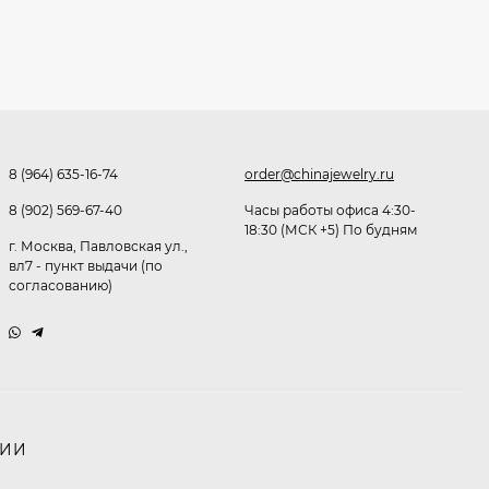
Очки Q40353
512,30
₽
339
₽
8 (964) 635-16-74
order@chinajewelry.ru
Часы мужские K32243
8 (902) 569-67-40
Часы работы офиса 4:30-
18:30 (МСК +5) По будням
471,40
₽
г. Москва, Павловская ул.,
379
₽
вл7 - пункт выдачи (по
согласованию)
Ободок F21530
477
₽
НИИ