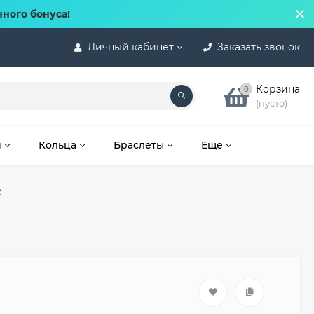
нного бонуса!
Личный кабинет
Заказать звонок
Корзина
0
(пусто)
и
Кольца
Браслеты
Еще
2