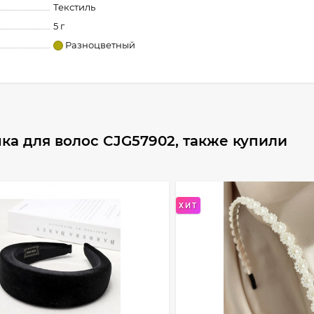
Текстиль
5 г
Разноцветный
ка для волос CJG57902, также купили
ХИТ