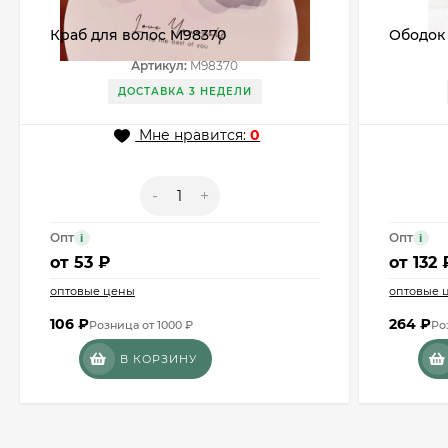
Краб для волос M98370
Ободок
Артикул:
M98370
ДОСТАВКА 3 НЕДЕЛИ
Мне нравится:
0
-
+
Опт
Опт
i
i
от
53 ₽
от
132 
оптовые цены
оптовые 
106
₽
264
₽
Розница от 1000 ₽
Ро
В КОРЗИНУ