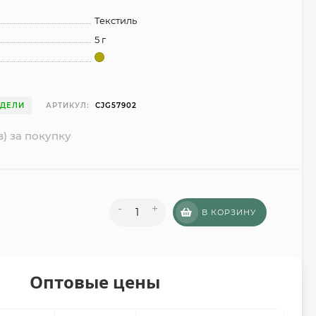
Текстиль
5 г
ЕДЕЛИ
АРТИКУЛ:
CJG57902
в) за покупку
-
+
В КОРЗИНУ
Оптовые цены