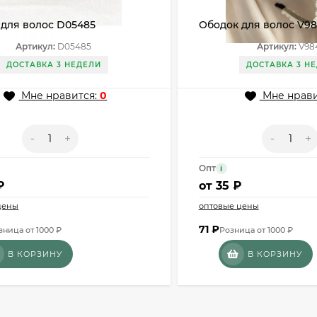
 для волос D05485
Ободок для волос V9
Артикул:
D05485
Артикул:
V98
ДОСТАВКА 3 НЕДЕЛИ
ДОСТАВКА 3 Н
Мне нравится:
0
Мне нрави
-
+
-
+
Опт
i
₽
от
35 ₽
цены
оптовые цены
71
₽
зница от 1000 ₽
Розница от 1000 ₽
В КОРЗИНУ
В КОРЗИНУ