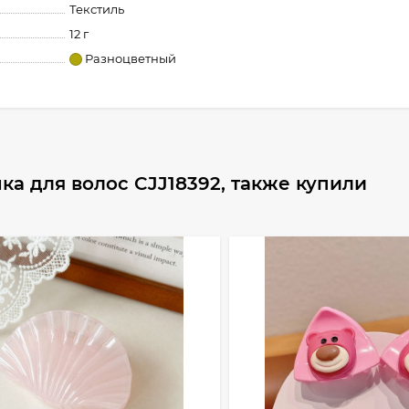
Текстиль
12 г
Разноцветный
а для волос CJJ18392, также купили