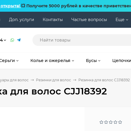
 открыта!
💥 Получите 5000 рублей в качестве приветстве
и
Доп. услуги
Контакты
Частые вопросы
Еще
74
Серьги
Колье и ожерелья
Бусы
Цепочк
уары для волос
Резинки для волос
Резинка для волос CJJ18392
а для волос CJJ18392