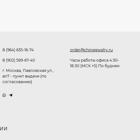
Очки Q40353
512,30
₽
339
₽
8 (964) 635-16-74
order@chinajewelry.ru
Часы мужские K32243
8 (902) 569-67-40
Часы работы офиса 4:30-
18:30 (МСК +5) По будням
471,40
₽
г. Москва, Павловская ул.,
379
₽
вл7 - пункт выдачи (по
согласованию)
Ободок F21530
477
₽
НИИ