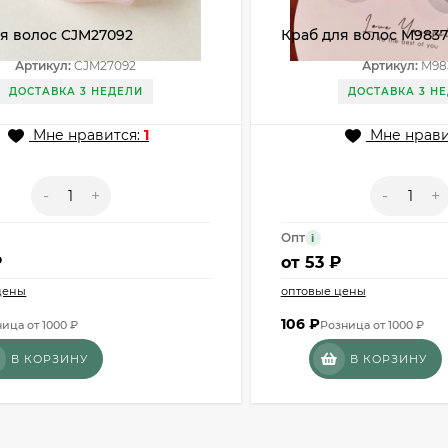
я волос CJM27092
Краб для волос M983
Артикул:
CJM27092
Артикул:
M98
ДОСТАВКА 3 НЕДЕЛИ
ДОСТАВКА 3 Н
Мне нравится:
1
Мне нрави
-
+
-
+
Опт
i
₽
от
53 ₽
цены
оптовые цены
106
₽
ица от 1000 ₽
Розница от 1000 ₽
В КОРЗИНУ
В КОРЗИНУ