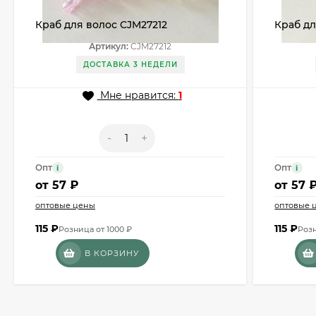
Краб для волос CJM27212
Краб дл
Артикул:
CJM27212
ДОСТАВКА 3 НЕДЕЛИ
Мне нравится:
1
-
+
Опт
Опт
i
i
от
57 ₽
от
57 
оптовые цены
оптовые 
115
₽
115
₽
Розница от 1000 ₽
Розн
В КОРЗИНУ