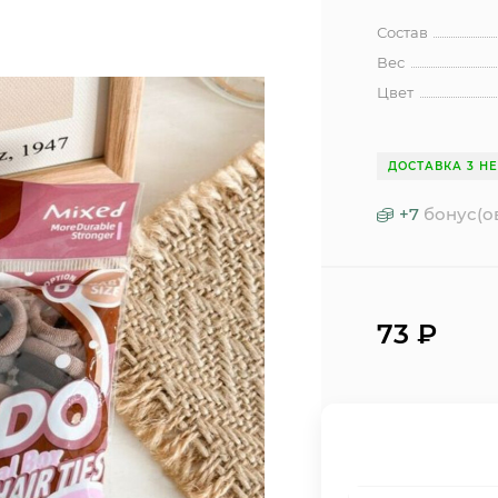
Состав
Вес
Цвет
ДОСТАВКА 3 Н
+
7
бонус(о
73
₽