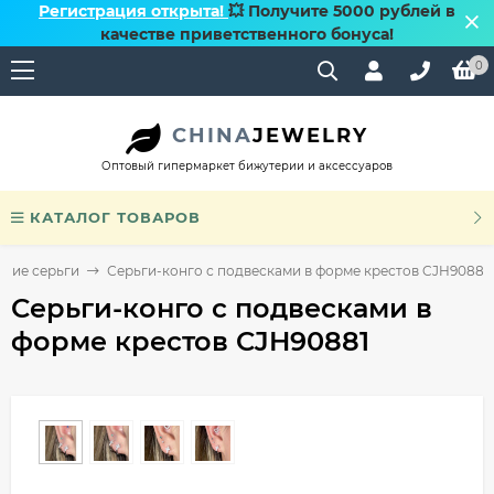
Регистрация открыта!
💥 Получите 5000 рублей в
качестве приветственного бонуса!
0
CHINA
JEWELRY
Оптовый гипермаркет бижутерии и аксессуаров
КАТАЛОГ ТОВАРОВ
ячие серьги
Серьги-конго с подвесками в форме крестов CJH90881
Серьги-конго с подвесками в
форме крестов CJH90881