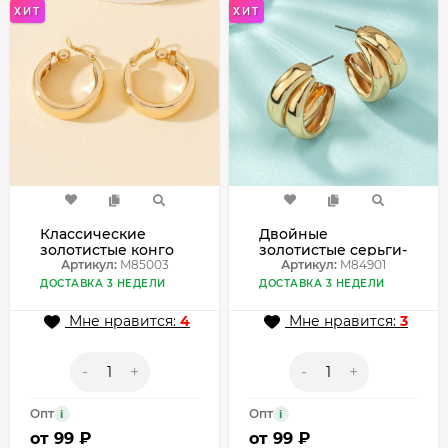
ХИТ
ХИТ
Классические
Двойные
золотистые конго
золотистые серьги-
со средним
Артикул:
M85003
кольца в стиле
Артикул:
M84901
диаметром M85003
минимализм
ДОСТАВКА 3 НЕДЕЛИ
ДОСТАВКА 3 НЕДЕЛИ
M84901
Мне нравится:
4
Мне нравится:
3
-
+
-
+
Опт
Опт
i
i
от
99 ₽
от
99 ₽