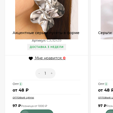
Акцентные серьги-пусеты в форме
Серьги 
лепестков CJL92439
Артикул:
CJL92439
ДОСТАВКА 3 НЕДЕЛИ
Мне нравится:
0
-
+
Опт
Опт
i
i
от
48 ₽
от
48 
оптовые цены
оптовые 
97
₽
97
₽
Розница от 1000 ₽
Розн