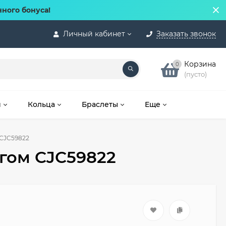
нного бонуса!
Личный кабинет
Заказать звонок
Корзина
0
(пусто)
и
Кольца
Браслеты
Еще
 CJC59822
гом CJC59822