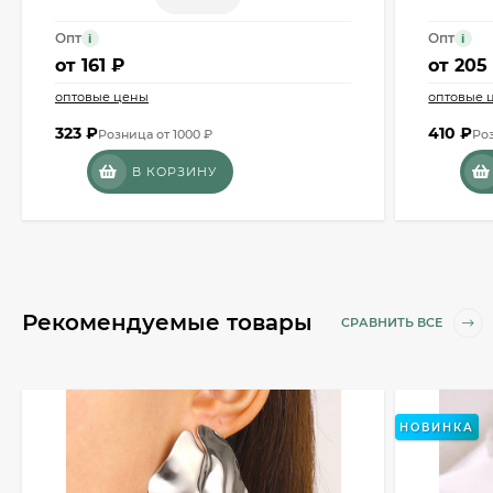
Опт
Опт
i
i
от
161 ₽
от
205
оптовые цены
оптовые 
323
₽
410
₽
Розница от 1000 ₽
Роз
В КОРЗИНУ
Рекомендуемые товары
СРАВНИТЬ ВСЕ
НОВИНКА