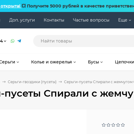
 открыта!
💥 Получите 5000 рублей в качестве приветстве
и
Доп. услуги
Контакты
Частые вопросы
Еще
74
Серьги
Колье и ожерелья
Бусы
Цепочк
и
Серьги-гвоздики (пусеты)
Серьги-пусеты Спирали с жемчугом
-пусеты Спирали с жемчу