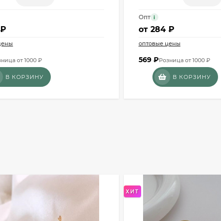
Опт
i
 ₽
от
284 ₽
цены
оптовые цены
569
₽
ница от 1000 ₽
Розница от 1000 ₽
В КОРЗИНУ
В КОРЗИНУ
ХИТ