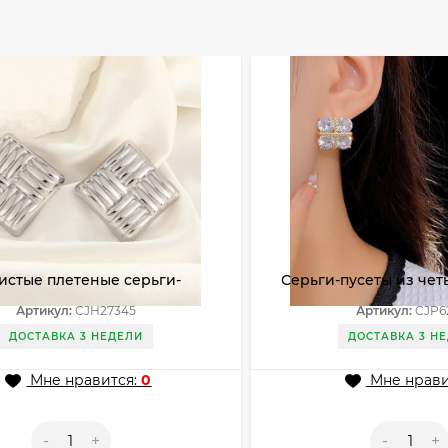
истые плетеные серьги-
Серьги-пусеты из че
 Ромбы CJH27345
кристаллов CJP62447
Артикул:
CJH27345
Артикул:
CJP6
ДОСТАВКА 3 НЕДЕЛИ
ДОСТАВКА 3 Н
Мне нравится:
0
Мне нрави
-
+
-
+