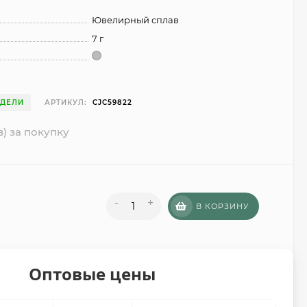
Ювелирный сплав
7 г
ЕДЕЛИ
АРТИКУЛ:
CJC59822
в) за покупку
-
+
В КОРЗИНУ
Оптовые цены