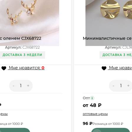
с оленем CJX68722
Минималистичные се
фактурные диски CJL
Артикул:
CJX68722
Артикул:
CJL9
ДОСТАВКА 3 НЕДЕЛИ
ДОСТАВКА 3 Н
Мне нравится:
0
Мне нрави
-
+
-
+
Опт
i
₽
от
48 ₽
цены
оптовые цены
96
₽
ица от 1000 ₽
Розница от 1000 ₽