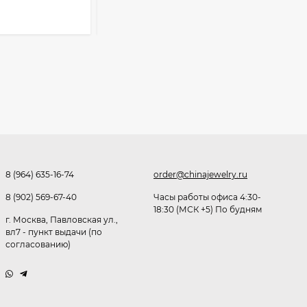
В КОРЗИНУ
291,80
₽
253
₽
Очки K82133
255
₽
8 (964) 635-16-74
order@chinajewelry.ru
Очки P96375
8 (902) 569-67-40
Часы работы офиса 4:30-
247,30
₽
18:30 (МСК +5) По будням
199
₽
г. Москва, Павловская ул.,
вл7 - пункт выдачи (по
согласованию)
Очки K82287
245,90
₽