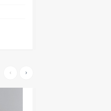
Опт
i
Очки Q40353
от
106 ₽
512,30
₽
оптовые цены
339
₽
213
₽
Розница от 1000 ₽
В КОРЗИНУ
Часы мужские K32243
471,40
₽
379
₽
Ободок F21530
477
₽