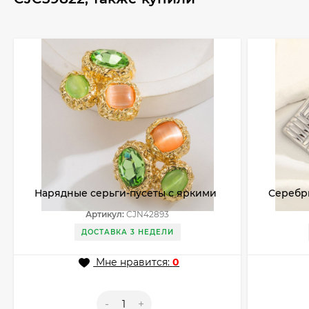
Нарядные серьги-пусеты с яркими
Серебр
камнями CJN42893
пусеты
Артикул:
CJN42893
ДОСТАВКА 3 НЕДЕЛИ
Мне нравится:
0
-
+