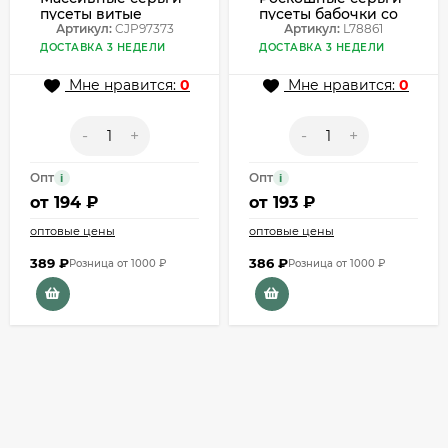
пусеты витые
пусеты бабочки со
кольца CJP97373
Артикул:
CJP97373
стразами L78861
Артикул:
L78861
ДОСТАВКА 3 НЕДЕЛИ
ДОСТАВКА 3 НЕДЕЛИ
Мне нравится:
0
Мне нравится:
0
-
+
-
+
Опт
Опт
i
i
от
194 ₽
от
193 ₽
оптовые цены
оптовые цены
389
₽
386
₽
Розница от 1000 ₽
Розница от 1000 ₽