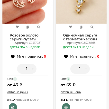
Розовое золото
Одиночная серьга
серьги-пусеты
с геометрическим
Месяц и звезды
Артикул:
CJJ17251
рисунком из
Артикул:
CJX73865
CJJ17251
нержавеющей
ДОСТАВКА 3 НЕДЕЛИ
ДОСТАВКА 3 НЕДЕЛИ
стали CJX73865
Мне нравится:
0
Мне нравится:
0
-
+
-
+
Опт
Опт
i
i
от
43 ₽
от
65 ₽
оптовые цены
оптовые цены
86
₽
131
₽
Розница от 1000 ₽
Розница от 1000 ₽