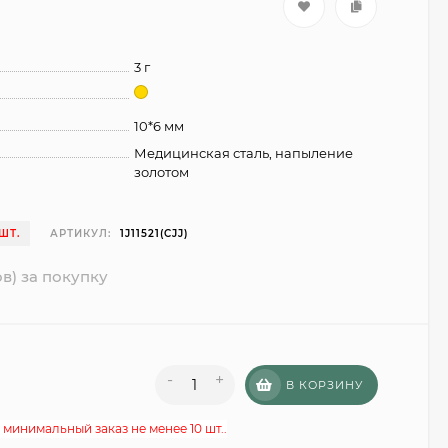
3 г
10*6 мм
Медицинская сталь, напыление
золотом
ШТ.
АРТИКУЛ:
1J11521(CJJ)
в) за покупку
-
+
В КОРЗИНУ
 минимальный заказ не менее 10 шт..