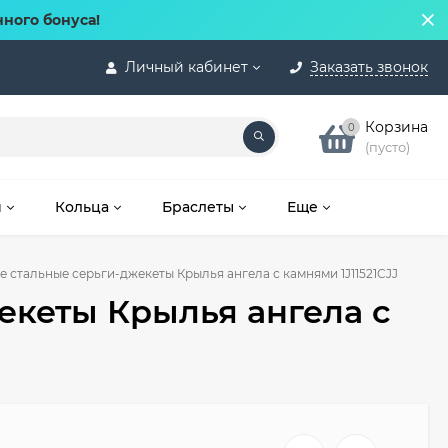
нного бонуса!
Личный кабинет
Заказать звонок
Корзина
0
(пусто)
и
Кольца
Браслеты
Еще
 стальные серьги-джекеты Крылья ангела с камнями 1J11521CJJ
екеты Крылья ангела с