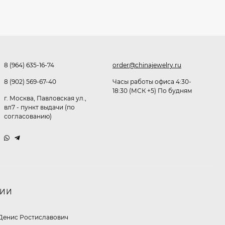
477
₽
Очки P96397
8 (964) 635-16-74
order@chinajewelry.ru
369,10
₽
8 (902) 569-67-40
Часы работы офиса 4:30-
260
₽
18:30 (МСК +5) По будням
г. Москва, Павловская ул.,
вл7 - пункт выдачи (по
согласованию)
Очки P11514
321,50
₽
213
₽
НИИ
Очки K82672
Денис Ростиславович
302,60
₽