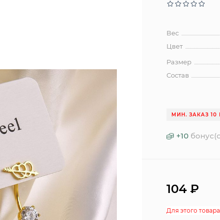
Вес
Цвет
Размер
Состав
МИН. ЗАКАЗ 10 
+
10
бонус(о
104
₽
Для этого товара