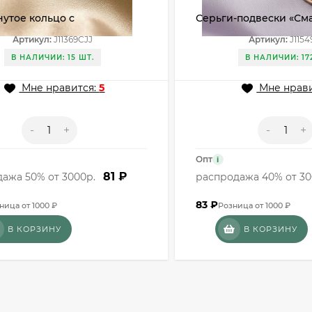
утое кольцо с
Серьги-подвески «См
ещенными линиями
J11549CJJ
Артикул:
J11369CJJ
Артикул:
J1154
JJ
В НАЛИЧИИ: 15 ШТ.
В НАЛИЧИИ: 17
Мне нравится:
5
Мне нрави
-
+
-
+
Опт
i
81 ₽
ажа 50% от 3000р.
распродажа 40% от 30
83
₽
ница от 1000 ₽
Розница от 1000 ₽
В КОРЗИНУ
В КОРЗИНУ