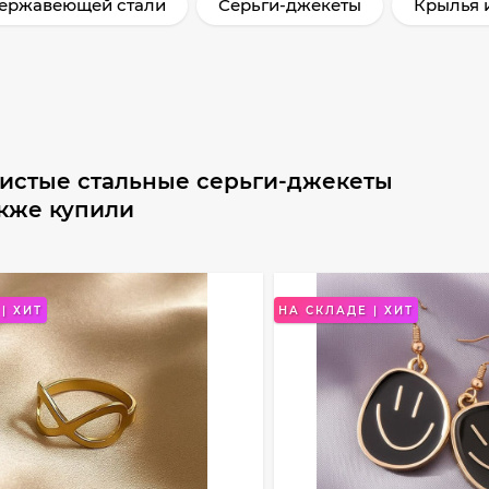
нержавеющей стали
Серьги-джекеты
Крылья 
тистые стальные серьги-джекеты
акже купили
| ХИТ
НА СКЛАДЕ | ХИТ