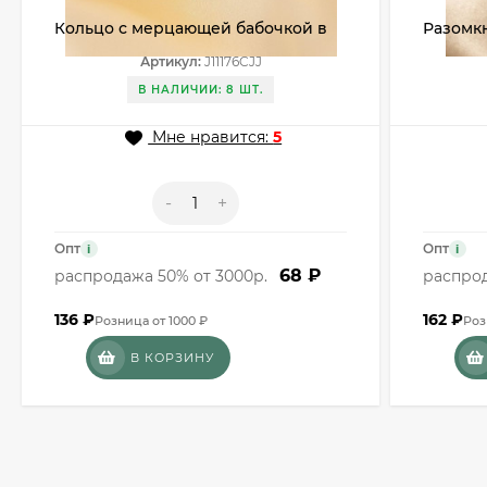
Кольцо с мерцающей бабочкой в
Разомкн
золотом цвете J11176CJJ
перекр
Артикул:
J11176CJJ
J11369C
В НАЛИЧИИ: 8 ШТ.
Мне нравится:
5
-
+
Опт
Опт
i
i
68 ₽
распродажа 50% от 3000р.
распрод
136
₽
162
₽
Розница от 1000 ₽
Роз
В КОРЗИНУ