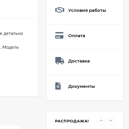
Условия работы
Мешочек (5*7см)
Q73882
26,60
₽
е детально
Оплата
19
₽
. Модель
Доставка
Мешочек (5*7см)
Q73940
26,60
₽
19
₽
Документы
Мешочек (5*7см)
Q73952
24,90
₽
19
₽
РАСПРОДАЖА!