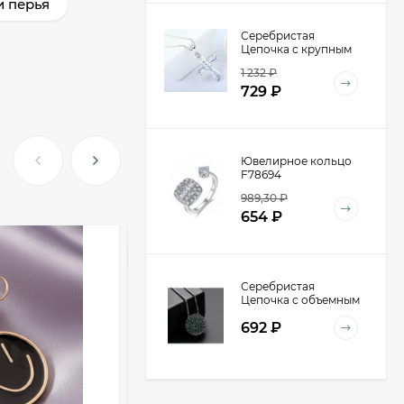
и перья
Серебристая
Цепочка с крупным
крестом из
1 232
₽
кристаллов E47540
729
₽
Ювелирное кольцо
F78694
989,30
₽
654
₽
НА СКЛАДЕ | ХИТ
Серебристая
Цепочка с объемным
кулоном-шаром
692
₽
D98940