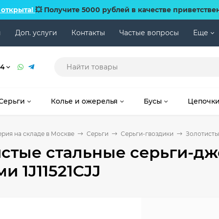
 открыта!
💥 Получите 5000 рублей в качестве приветстве
и
Доп. услуги
Контакты
Частые вопросы
Еще
74
Серьги
Колье и ожерелья
Бусы
Цепочк
рия на складе в Москве
Серьги
Cерьги-гвоздики
Золотистые
стые стальные серьги-дж
и 1J11521CJJ