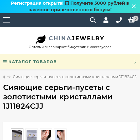
Регистрация открыта!
💥 Получите 5000 рублей в
качестве приветственного бонуса!
0
CHINA
JEWELRY
Оптовый гипермаркет бижутерии и аксессуаров
КАТАЛОГ ТОВАРОВ
ты)
Сияющие серьги-пусеты с золотистыми кристаллами 1J11824CJJ
Сияющие серьги-пусеты с
золотистыми кристаллами
1J11824CJJ