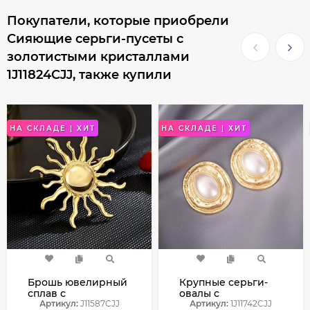
Покупатели, которые приобрели
Сияющие серьги-пусеты с
золотистыми кристаллами
1J11824CJJ, также купили
НА СКЛАДЕ | ХИТ
НА СКЛАДЕ | ХИТ
Брошь ювелирный
Крупные серьги-
сплав с
овалы с
напылением
Артикул:
J11587CJJ
жемчужной
Артикул:
1J11742CJJ