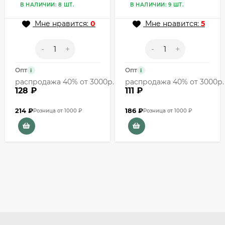
золотом солнце
вставкой 1J11742CJJ
В НАЛИЧИИ: 8 ШТ.
В НАЛИЧИИ: 9 ШТ.
J11587CJJ
Мне нравится:
0
Мне нравится:
5
-
+
-
+
Опт
Опт
i
i
распродажа 40% от 3000р.
распродажа 40% от 3000р.
128 ₽
111 ₽
214
₽
186
₽
Розница от 1000 ₽
Розница от 1000 ₽