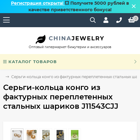
Регистрация открыта!
💥 Получите 5000 рублей в
качестве приветственного бонуса!
0
CHINA
JEWELRY
Оптовый гипермаркет бижутерии и аксессуаров
КАТАЛОГ ТОВАРОВ
го
Серьги-кольца конго из фактурных переплетенных стальных шар
Серьги-кольца конго из
фактурных переплетенных
стальных шариков J11543CJJ