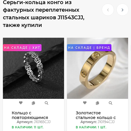
Серьги-кольца конго из
фактурных переплетенных
стальных шариков J11543CJJ,
также купили
НА СКЛАДЕ | ХИТ
НА СКЛАДЕ | БРЕНД
Кольцо с
Золотистое
повторяющимся
стальное кольцо с
орнаментом в виде
Артикул:
J10165CJJ
декором винты
Артикул:
J10194CJJ
восточных
J10194CJJ
В НАЛИЧИИ: 11 ШТ.
В НАЛИЧИИ: 1 ШТ.