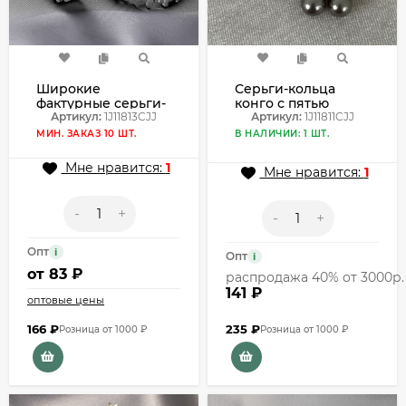
Широкие
Серьги-кольца
фактурные серьги-
конго с пятью
кольца конго из
Артикул:
1J11813CJJ
жемчужными
Артикул:
1J11811CJJ
серебристого
бусинами цвета
МИН. ЗАКАЗ 10 ШТ.
В НАЛИЧИИ: 1 ШТ.
металла 1J11813CJJ
антрацит 1J11811CJJ
Мне нравится:
1
Мне нравится:
1
-
+
-
+
Опт
i
Опт
i
от
83 ₽
распродажа 40% от 3000р.
141 ₽
оптовые цены
166
₽
235
₽
Розница от 1000 ₽
Розница от 1000 ₽