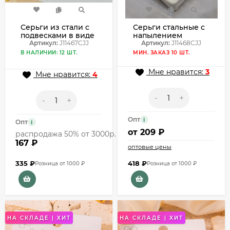
Серьги из стали с
Серьги стальные с
подвесками в виде
напылением
овальных звеньев
Артикул:
J11467CJJ
золотом J11468CJJ
Артикул:
J11468CJJ
со стразами
В НАЛИЧИИ: 12 ШТ.
МИН. ЗАКАЗ 10 ШТ.
J11467CJJ
Мне нравится:
3
Мне нравится:
4
-
+
-
+
Опт
i
Опт
i
от
209 ₽
распродажа 50% от 3000р.
167 ₽
оптовые цены
335
₽
418
₽
Розница от 1000 ₽
Розница от 1000 ₽
НА СКЛАДЕ | ХИТ
НА СКЛАДЕ | ХИТ