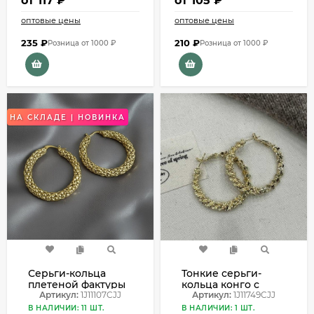
от
117 ₽
от
105 ₽
оптовые цены
оптовые цены
235
₽
210
₽
Розница от 1000 ₽
Розница от 1000 ₽
НА СКЛАДЕ | НОВИНКА
Серьги-кольца
Тонкие серьги-
плетеной фактуры
кольца конго с
1J11107CJJ
Артикул:
1J11107CJJ
плетением в виде
Артикул:
1J11749CJJ
косы 1J11749CJJ
В НАЛИЧИИ: 11 ШТ.
В НАЛИЧИИ: 1 ШТ.