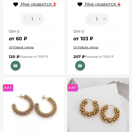
J11540CJJ
Мне нравится:
3
Мне нравится:
4
-
+
-
+
Опт
Опт
i
i
от
60 ₽
от
103 ₽
оптовые цены
оптовые цены
120
₽
207
₽
Розница от 1000 ₽
Розница от 1000 ₽
ХИТ
ХИТ