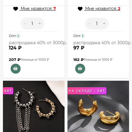
Мне нравится:
7
Мне нравится:
2
-
+
-
+
Опт
Опт
i
i
распродажа 40% от 3000р.
распродажа 40% от 3000р.
124 ₽
97 ₽
207
₽
162
₽
Розница от 1000 ₽
Розница от 1000 ₽
ХИТ
НА СКЛАДЕ | ХИТ