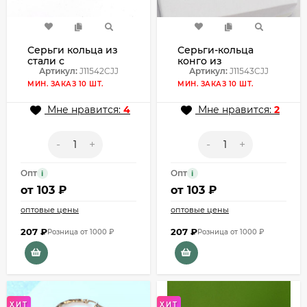
Серьги кольца из
Серьги-кольца
стали с
конго из
напылением
Артикул:
J11542CJJ
фактурных
Артикул:
J11543CJJ
золотом J11542CJJ
переплетенных
МИН. ЗАКАЗ 10 ШТ.
МИН. ЗАКАЗ 10 ШТ.
стальных шариков
J11543CJJ
Мне нравится:
4
Мне нравится:
2
-
+
-
+
Опт
Опт
i
i
от
103 ₽
от
103 ₽
оптовые цены
оптовые цены
207
₽
207
₽
Розница от 1000 ₽
Розница от 1000 ₽
ХИТ
ХИТ