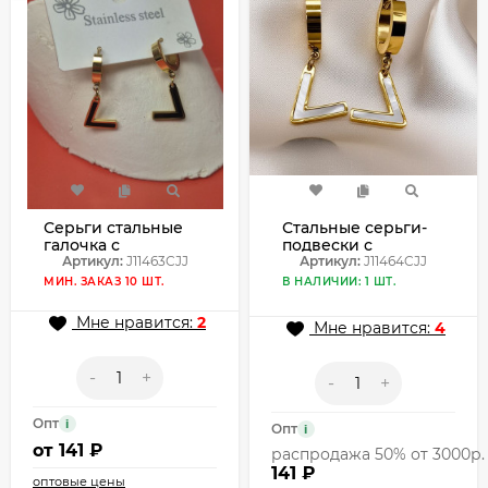
Серьги стальные
Стальные серьги-
галочка с
подвески с
напылением
Артикул:
J11463CJJ
перламутровыми
Артикул:
J11464CJJ
золотом J11463CJJ
вставками в форме
МИН. ЗАКАЗ 10 ШТ.
В НАЛИЧИИ: 1 ШТ.
литер J11464CJJ
Мне нравится:
2
Мне нравится:
4
-
+
-
+
Опт
i
Опт
i
от
141 ₽
распродажа 50% от 3000р.
141 ₽
оптовые цены