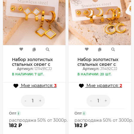
Набор золотистых
Набор золотистых
стальных серег с
стальных серег с
квадратными
Артикул:
1J11491СJJ
перламутровыми
Артикул:
J11492CJJ
подвесками и
лунницами
В НАЛИЧИИ: 7 ШТ.
В НАЛИЧИИ: 20 ШТ.
белой эмалью
J11492CJJ
1J11491СJJ
Мне нравится:
3
Мне нравится:
2
-
+
-
+
Опт
Опт
i
i
распродажа 50% от 3000р.
распродажа 50% от 3000р.
182 ₽
182 ₽