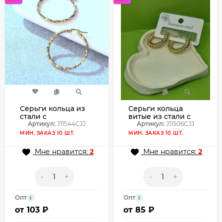
Серьги кольца из
Серьги кольца
стали с
витые из стали с
напылением
Артикул:
J11544CJJ
напылением
Артикул:
J11506CJJ
золотом J11544CJJ
золотом J11506CJJ
МИН. ЗАКАЗ 10 ШТ.
МИН. ЗАКАЗ 10 ШТ.
Мне нравится:
2
Мне нравится:
2
-
+
-
+
Опт
Опт
i
i
от
103 ₽
от
85 ₽