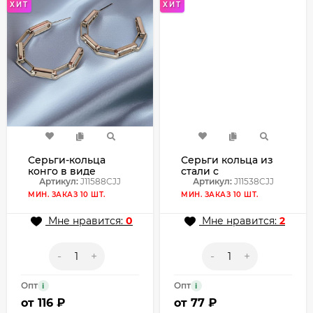
ХИТ
ХИТ
Серьги-кольца
Серьги кольца из
конго в виде
стали с
массивной цепи из
Артикул:
J11588CJJ
напылением
Артикул:
J11538CJJ
прямоугольных
золотом J11538CJJ
МИН. ЗАКАЗ 10 ШТ.
МИН. ЗАКАЗ 10 ШТ.
звеньев J11588CJJ
Мне нравится:
0
Мне нравится:
2
-
+
-
+
Опт
Опт
i
i
от
116 ₽
от
77 ₽