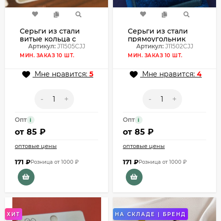
Серьги из стали
Серьги из стали
витые кольца с
прямоугольник
напылением
Артикул:
J11505CJJ
квадрат с
Артикул:
J11502CJJ
золотом J11505CJJ
напылением
МИН. ЗАКАЗ 10 ШТ.
МИН. ЗАКАЗ 10 ШТ.
золотом J11502CJJ
Мне нравится:
5
Мне нравится:
4
-
+
-
+
Опт
Опт
i
i
от
85 ₽
от
85 ₽
оптовые цены
оптовые цены
171
₽
171
₽
Розница от 1000 ₽
Розница от 1000 ₽
ХИТ
НА СКЛАДЕ | БРЕНД