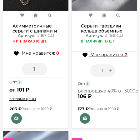
Асимметричные
Серьги-гвоздики
серьги с шипами и
кольца объёмные
цепями 1J11671CJJ
Артикул:
1J11671CJJ
1J11630CJJ
Артикул:
1J11630CJJ
МИН. ЗАКАЗ 10 ШТ.
В НАЛИЧИИ: 13 ШТ.
Мне нравится:
0
Мне нравится:
2
-
+
-
+
Опт
i
Опт
i
от
101 ₽
распродажа 40% от 3000р.
106 ₽
оптовые цены
203
₽
177
₽
Розница от 1000 ₽
Розница от 1000 ₽