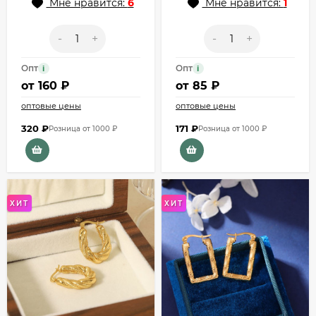
Мне нравится:
6
Мне нравится:
1
-
+
-
+
Опт
Опт
i
i
от
160 ₽
от
85 ₽
оптовые цены
оптовые цены
320
₽
171
₽
Розница от 1000 ₽
Розница от 1000 ₽
ХИТ
ХИТ