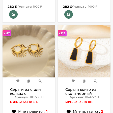
282
₽
282
₽
Розница от 1000 ₽
Розница от 1000 ₽
ХИТ
ХИТ
Серьги из стали
Серьги конго из
кольца с
стали черный
напылением
Артикул:
J11465CJJ
кулон с
Артикул:
J11466CJJ
золотом J11465CJJ
напылением
МИН. ЗАКАЗ 10 ШТ.
МИН. ЗАКАЗ 10 ШТ.
золотом J11466CJJ
Мне нравится:
1
Мне нравится:
2