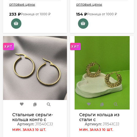
оптовые цены
оптовые цены
233
₽
154
₽
Розница от 1000 ₽
Розница от 1000 ₽
ХИТ
ХИТ
Стальные серьги-
Серьги кольца из
кольца конго с
стали с
гладкой
Артикул:
J11540CJJ
напылением
Артикул:
J11541CJJ
зеркальной
золотом J11541CJJ
МИН. ЗАКАЗ 10 ШТ.
МИН. ЗАКАЗ 10 ШТ.
поверхностью