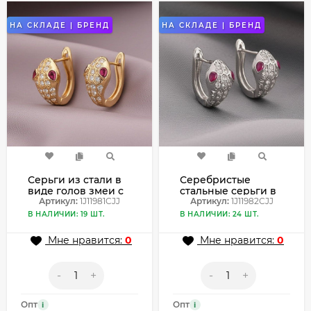
НА СКЛАДЕ | БРЕНД
НА СКЛАДЕ | БРЕНД
Серьги из стали в
Серебристые
виде голов змеи с
стальные серьги в
красными
Артикул:
1J11981CJJ
форме змей с
Артикул:
1J11982CJJ
кристаллами
яркими глазами
В НАЛИЧИИ: 19 ШТ.
В НАЛИЧИИ: 24 ШТ.
1J11981CJJ
1J11982CJJ
Мне нравится:
0
Мне нравится:
0
-
+
-
+
Опт
Опт
i
i