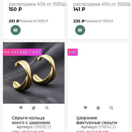
распродажа 40% от 3000р.
распродажа 40% от 3000р.
150 ₽
141 ₽
251
₽
235
₽
Розница от 1000 ₽
Розница от 1000 ₽
НА СКЛАДЕ | ХИТ
ХИТ
Серьги-кольца
Широкие
конго с широким
фактурные серьги-
вогнутым
Артикул:
1J11816CJJ
кольца конго с
Артикул:
1J11814CJJ