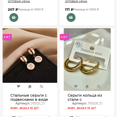
оптовые цены
оптовые цены
207
₽
171
₽
Розница от 1000 ₽
Розница от 1000 ₽
ХИТ
ХИТ
Стальные серьги с
Серьги кольца из
подвесками в виде
стали с
дисков с крупными
Артикул:
J11512CJJ
напылением
Артикул:
J11503CJJ
кристаллами
золотом J11503CJJ
МИН. ЗАКАЗ 10 ШТ.
МИН. ЗАКАЗ 10 ШТ.
J11512CJJ