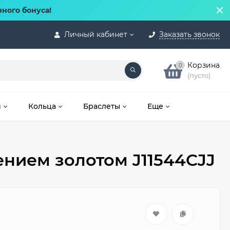
нного бонуса!
Личный кабинет
Заказать звонок
Корзина
0
(пусто)
и
Кольца
Браслеты
Еще
ением золотом J11544CJJ