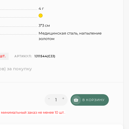
4 г
3*3 см
Медицинская сталь, напыление
золотом
ШТ.
АРТИКУЛ:
1J11544(CJJ)
ов) за покупку
-
+
В КОРЗИНУ
 минимальный заказ не менее 10 шт..