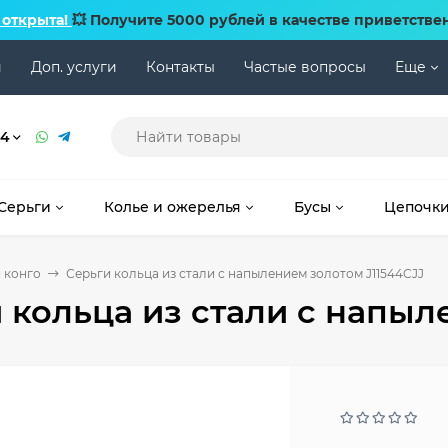
 открыта!
💥 Получите 5000 рублей в качестве приветстве
и
Доп. услуги
Контакты
Частые вопросы
Еще
74
Серьги
Колье и ожерелья
Бусы
Цепочк
 конго
Серьги кольца из стали с напылением золотом J11544CJJ
 кольца из стали с напыл