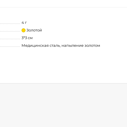
4 г
Золотой
3*3 см
Медицинская сталь, напыление золотом