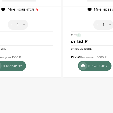
Мне нравится:
4
Мне нрави
-
+
-
+
Опт
i
₽
от
153 ₽
цены
оптовые цены
192
₽
ница от 1000 ₽
Розница от 1000 ₽
В КОРЗИНУ
В КОРЗИНУ