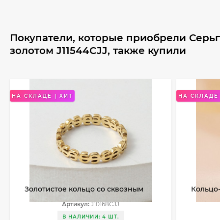
Покупатели, которые приобрели Серьг
золотом J11544CJJ, также купили
НА СКЛАДЕ | ХИТ
НА СКЛАДЕ 
Золотистое кольцо со сквозным
Кольцо
узором в виде знака доллара
элемен
Артикул:
J10168CJJ
J10168CJJ
J10193C
В НАЛИЧИИ: 4 ШТ.