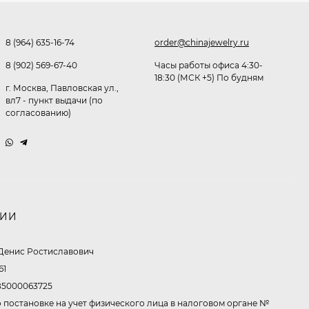
8 (964) 635-16-74
order@chinajewelry.ru
Очки P96397
8 (902) 569-67-40
Часы работы офиса 4:30-
18:30 (МСК +5) По будням
369,10
₽
г. Москва, Павловская ул.,
260
₽
вл7 - пункт выдачи (по
согласованию)
Очки P11514
321,50
₽
213
₽
НИИ
Очки K82672
Денис Ростиславович
61
302,60
₽
5000063725
213
₽
 постановке на учет физического лица в налоговом органе №