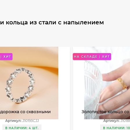
и кольца из стали с напылением
| ХИТ
НА СКЛАДЕ | ХИТ
-дорожка со сквозными
Золотистое кольцо с
тами в форме звездочек
звездочками по всей
Артикул:
J10193CJJ
Артикул:
J1018
JJ
J10188CJJ
В НАЛИЧИИ: 4 ШТ.
В НАЛИЧИИ: 10