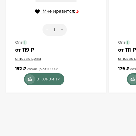
Мне нравится:
3
-
+
Опт
Опт
i
i
от
119 ₽
от
111 
оптовые цены
оптовые 
192
₽
179
₽
Розница от 1000 ₽
Роз
В КОРЗИНУ