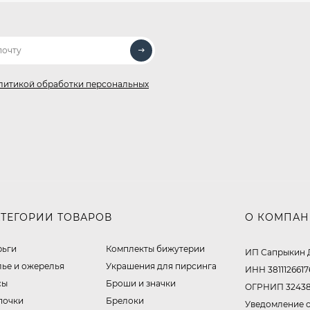
литикой обработки персональных
АТЕГОРИИ ТОВАРОВ
О КОМПА
рьги
Комплекты бижутерии
ИП Сапрыкин 
лье и ожерелья
Украшения для пирсинга
ИНН 3811126617
сы
Броши и значки
ОГРНИП 32438
почки
Брелоки
Уведомление о