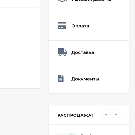
Мешочек (5*7см)
Q73882
26,60
₽
Оплата
19
₽
Доставка
Мешочек (5*7см)
Q73940
26,60
₽
19
₽
Документы
Мешочек (5*7см)
Q73952
24,90
₽
19
₽
РАСПРОДАЖА!