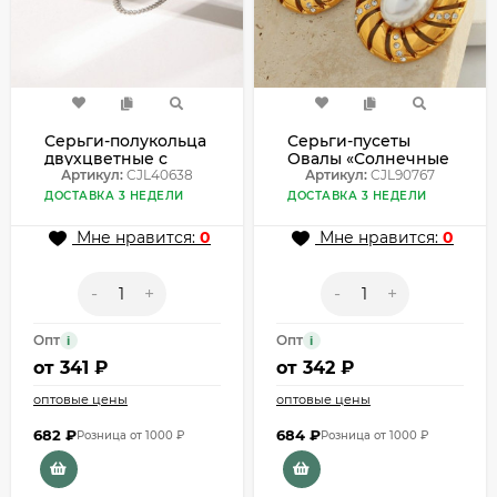
Серьги-полукольца
Серьги-пусеты
двухцветные с
Овалы «Солнечные
цепочкой CJL40638
Артикул:
CJL40638
лучи» CJL90767
Артикул:
CJL90767
ДОСТАВКА 3 НЕДЕЛИ
ДОСТАВКА 3 НЕДЕЛИ
Мне нравится:
0
Мне нравится:
0
-
+
-
+
Опт
Опт
i
i
от
341 ₽
от
342 ₽
оптовые цены
оптовые цены
682
₽
684
₽
Розница от 1000 ₽
Розница от 1000 ₽