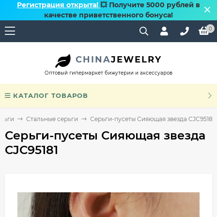
Регистрация открыта!
💥 Получите 5000 рублей в
качестве приветственного бонуса!
0
CHINA
JEWELRY
Оптовый гипермаркет бижутерии и аксессуаров
КАТАЛОГ ТОВАРОВ
рьги
Стальные серьги
Серьги-пусеты Сияющая звезда CJC95181
Серьги-пусеты Сияющая звезда
CJC95181