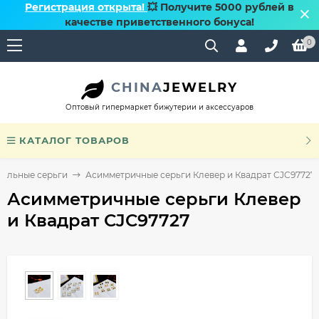
Регистрация открыта!
💥 Получите 5000 рублей в
качестве приветственного бонуса!
0
CHINA
JEWELRY
Оптовый гипермаркет бижутерии и аксессуаров
КАТАЛОГ ТОВАРОВ
тальные серьги
Асимметричные серьги Клевер и Квадрат CJC97727
Асимметричные серьги Клевер
и Квадрат CJC97727