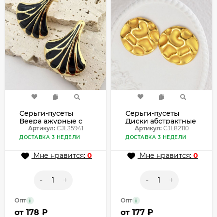
Серьги-пусеты
Серьги-пусеты
Веера ажурные с
Диски абстрактные
черной эмалью
Артикул:
CJL35941
рельефные
Артикул:
CJL82110
CJL35941
CJL82110
ДОСТАВКА 3 НЕДЕЛИ
ДОСТАВКА 3 НЕДЕЛИ
Мне нравится:
0
Мне нравится:
0
-
+
-
+
Опт
Опт
i
i
от
178 ₽
от
177 ₽