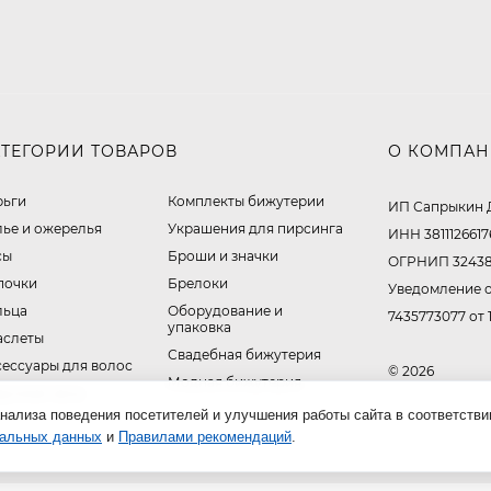
АТЕГОРИИ ТОВАРОВ
О КОМПА
рьги
Комплекты бижутерии
ИП Сапрыкин 
лье и ожерелья
Украшения для пирсинга
ИНН 3811126617
сы
Броши и значки
ОГРНИП 32438
почки
Брелоки
Уведомление о
льца
Оборудование и
7435773077 от 
упаковка
аслеты
Свадебная бижутерия
сессуары для волос
© 2026
Модная бижутерия
ручные часы
нализа поведения посетителей и улучшения работы сайта в соответстви
нальных данных
и
Правилами рекомендаций
.