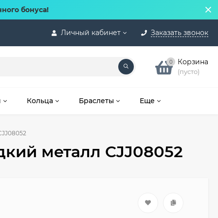
нного бонуса!
Личный кабинет
Заказать звонок
Корзина
0
(пусто)
и
Кольца
Браслеты
Еще
CJJ08052
дкий металл CJJ08052