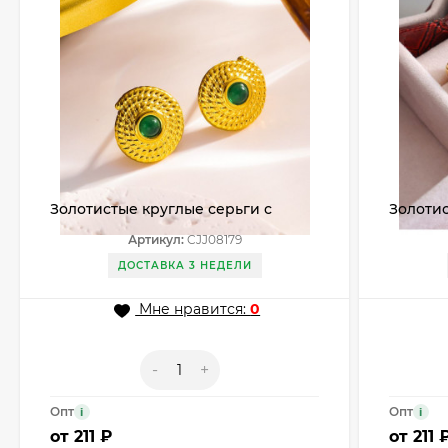
Золотистые круглые серьги с
Золоти
зеленым камнем CJJ08179
CJJ0815
Артикул:
CJJ08179
ДОСТАВКА 3 НЕДЕЛИ
Мне нравится:
0
-
+
Опт
Опт
i
i
от
211 ₽
от
211 