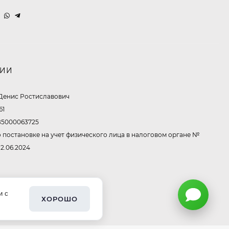
Очки P96397
369,10
₽
260
₽
НИИ
Очки P11514
Денис Ростиславович
321,50
₽
213
₽
61
5000063725
 постановке на учет физического лица в налоговом органе №
Очки K82672
12.06.2024
302,60
₽
213
₽
и с
ХОРОШО
Очки P38980