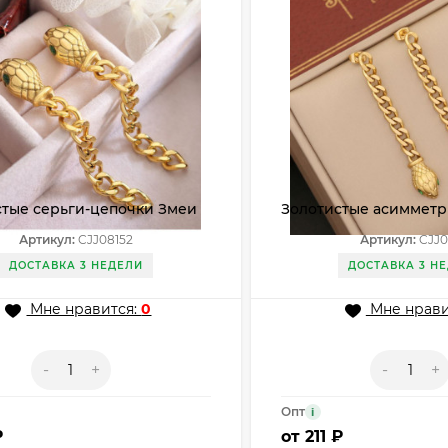
стые серьги-цепочки Змеи
Золотистые асиммет
2
серьги Змея и Сапожо
Артикул:
CJJ08152
Артикул:
CJJ0
ДОСТАВКА 3 НЕДЕЛИ
ДОСТАВКА 3 Н
Мне нравится:
0
Мне нрави
-
+
-
+
Опт
i
₽
от
211 ₽