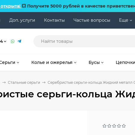
 открыта!
💥 Получите 5000 рублей в качестве приветстве
и
Доп. услуги
Контакты
Частые вопросы
Еще
74
Серьги
Колье и ожерелья
Бусы
Цепочк
и
Стальные серьги
Серебристые серьги-кольца Жидкий металл 
истые серьги-кольца Жи