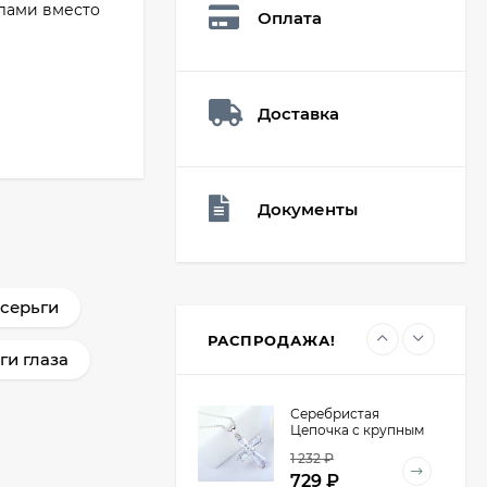
26,60
₽
лами вместо
Оплата
19
₽
Доставка
Мешочек (5*7см)
Q73940
26,60
₽
19
₽
Документы
Мешочек (5*7см)
Q73952
серьги
24,90
₽
19
₽
РАСПРОДАЖА!
ги глаза
Серебристая
Цепочка с крупным
крестом из
1 232
₽
кристаллов E47540
729
₽