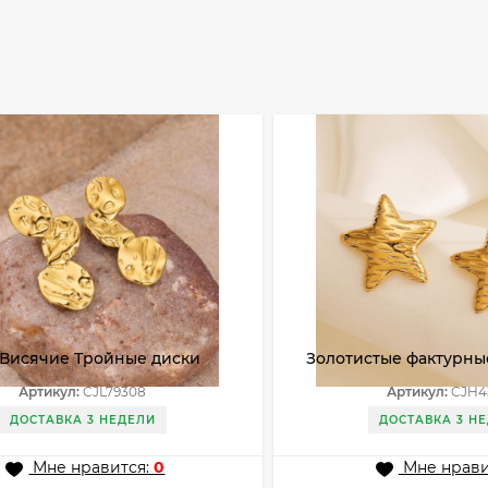
 Висячие Тройные диски
Золотистые фактурны
металл» CJL79308
пусеты Звезды CJH43
Артикул:
CJL79308
Артикул:
CJH4
ДОСТАВКА 3 НЕДЕЛИ
ДОСТАВКА 3 Н
Мне нравится:
0
Мне нрави