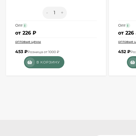
-
+
Опт
Опт
i
i
от
226 ₽
от
226
оптовые цены
оптовые 
453
₽
452
₽
Розница от 1000 ₽
Ро
В КОРЗИНУ