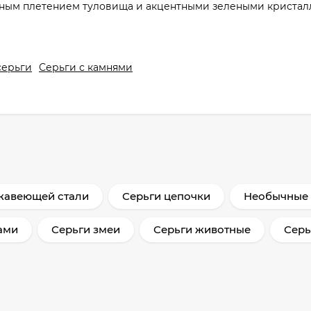
урным плетением туловища и акцентными зелеными кристал
серьги
Серьги с камнями
жавеющей стали
Серьги цепочки
Необычные 
ами
Серьги змеи
Серьги животные
Серь