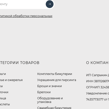
литикой обработки персональных
АТЕГОРИИ ТОВАРОВ
О КОМПА
рьги
Комплекты бижутерии
ИП Сапрыкин 
лье и ожерелья
Украшения для пирсинга
ИНН 3811126617
сы
Броши и значки
ОГРНИП 32438
почки
Брелоки
Уведомление о
льца
Оборудование и
7435773077 от 
упаковка
аслеты
Свадебная бижутерия