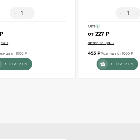
-
+
-
+
Опт
i
 ₽
от
227 ₽
цены
оптовые цены
455
₽
зница от 1000 ₽
Розница от 1000 ₽
В КОРЗИНУ
В КОРЗИНУ