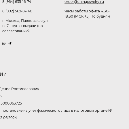
8 (964) 635-16-74
order@chinajewelry.ru
Очки P96397
8 (902) 569-67-40
Часы работы офиса 4:30-
369,10
₽
18:30 (МСК +5) По будням
260
₽
г. Москва, Павловская ул.,
вл7 - пункт выдачи (по
согласованию)
Очки P11514
321,50
₽
213
₽
НИИ
Очки K82672
Денис Ростиславович
302,60
₽
61
213
₽
5000063725
 постановке на учет физического лица в налоговом органе №
12.06.2024
Очки P38980