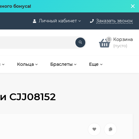
нного бонуса!
Личный кабинет
Заказать звонок
Корзина
0
(пусто)
и
Кольца
Браслеты
Еще
и CJJ08152