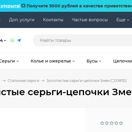
 открыта!
💥 Получите 5000 рублей в качестве приветстве
и
Доп. услуги
Контакты
Частые вопросы
Еще
74
Серьги
Колье и ожерелья
Бусы
Цепочк
и
Стальные серьги
Золотистые серьги-цепочки Змеи CJJ08152
стые серьги-цепочки Зме