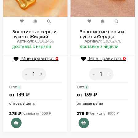
Золотистые серьги-
Золотистые серьги-
пусеты Жидкий
пусеты Сердца
металл CJD62456
Артикул:
CJD62456
CJD62470
Артикул:
CJD62470
ДОСТАВКА 3 НЕДЕЛИ
ДОСТАВКА 3 НЕДЕЛИ
Мне нравится:
0
Мне нравится:
0
-
+
-
+
Опт
Опт
i
i
от
139 ₽
от
139 ₽
оптовые цены
оптовые цены
278
₽
278
₽
Розница от 1000 ₽
Розница от 1000 ₽