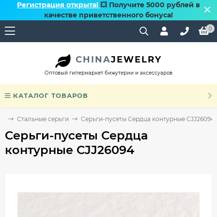
Регистрация открыта!
💥 Получите 5000 рублей в
качестве приветственного бонуса!
0
CHINA
JEWELRY
Оптовый гипермаркет бижутерии и аксессуаров
КАТАЛОГ ТОВАРОВ
ги
Стальные серьги
Серьги-пусеты Сердца контурные CJJ26094
Серьги-пусеты Сердца
контурные CJJ26094