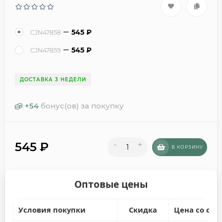
545
₽
CJN47858
545
₽
CJN47859
ДОСТАВКА 3 НЕДЕЛИ
+
54
бонус(ов) за покупку
545
₽
-
+
В КОРЗИНУ
Оптовые цены
Условия покупки
Скидка
Цена со ски