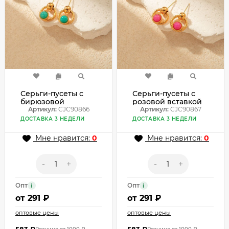
Серьги-пусеты с
Серьги-пусеты с
бирюзовой
розовой вставкой
вставкой CJC90866
Артикул:
CJC90866
CJC90867
Артикул:
CJC90867
ДОСТАВКА 3 НЕДЕЛИ
ДОСТАВКА 3 НЕДЕЛИ
Мне нравится:
0
Мне нравится:
0
-
+
-
+
Опт
Опт
i
i
от
291 ₽
от
291 ₽
оптовые цены
оптовые цены
583
₽
583
₽