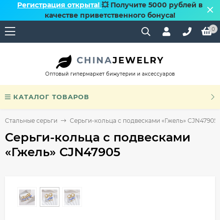
Регистрация открыта!
💥 Получите 5000 рублей в
качестве приветственного бонуса!
0
CHINA
JEWELRY
Оптовый гипермаркет бижутерии и аксессуаров
КАТАЛОГ ТОВАРОВ
Стальные серьги
Серьги-кольца с подвесками «Гжель» CJN47905
Серьги-кольца с подвесками
«Гжель» CJN47905