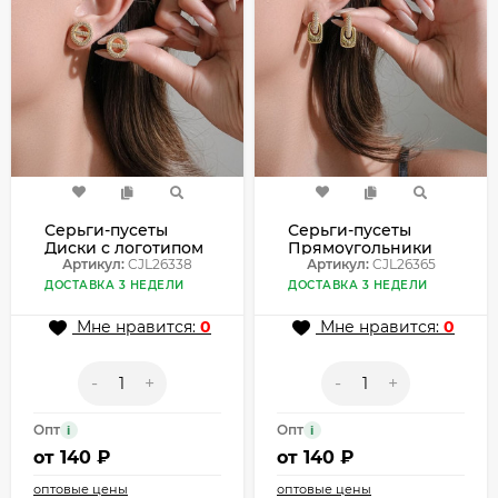
Серьги-пусеты
Серьги-пусеты
Диски с логотипом
Прямоугольники
и эмалью CJL26338
Артикул:
CJL26338
контурные с
Артикул:
CJL26365
эмалью CJL26365
ДОСТАВКА 3 НЕДЕЛИ
ДОСТАВКА 3 НЕДЕЛИ
Мне нравится:
0
Мне нравится:
0
-
+
-
+
Опт
Опт
i
i
от
140 ₽
от
140 ₽
оптовые цены
оптовые цены