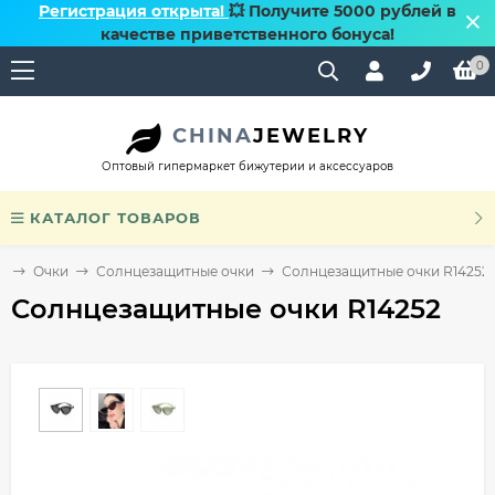
Регистрация открыта!
💥 Получите 5000 рублей в
качестве приветственного бонуса!
0
CHINA
JEWELRY
Оптовый гипермаркет бижутерии и аксессуаров
КАТАЛОГ ТОВАРОВ
я
Очки
Солнцезащитные очки
Солнцезащитные очки R14252
Солнцезащитные очки R14252