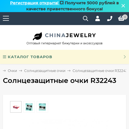
Регистрация открыта!
💥 Получите 5000 рублей в
качестве приветственного бонуса!
0
CHINA
JEWELRY
Оптовый гипермаркет бижутерии и аксессуаров
КАТАЛОГ ТОВАРОВ
я
Очки
Солнцезащитные очки
Солнцезащитные очки R32243
Солнцезащитные очки R32243