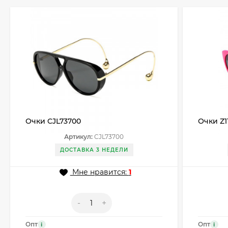
Очки CJL73700
Очки Z1
Артикул:
CJL73700
ДОСТАВКА 3 НЕДЕЛИ
Мне нравится:
1
-
+
Опт
Опт
i
i