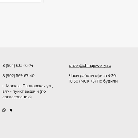
Очки P38980
291,80
₽
235,70
₽
Очки K82133
249,20
₽
237,80
₽
8 (964) 635-16-74
order@chinajewelry.ru
8 (902) 569-67-40
Часы работы офиса 4:30-
18:30 (МСК +5) По будням
г. Москва, Павловская ул.,
Очки P96375
вл7 - пункт выдачи (по
согласованию)
247,30
₽
185,50
₽
Очки K82287