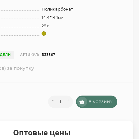
Поликарбонат
14.4*14.1см
28 г
ЕДЕЛИ
АРТИКУЛ:
R33567
ов) за покупку
-
+
В КОРЗИНУ
Оптовые цены