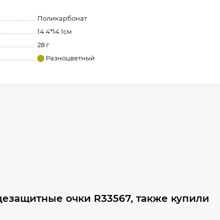
Поликарбонат
14.4*14.1см
28 г
Разноцветный
езащитные очки R33567, также купили