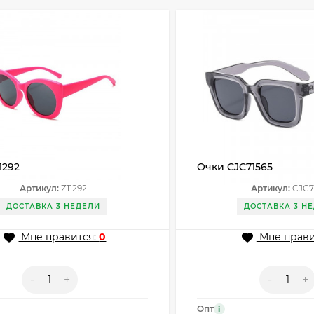
1292
Очки CJC71565
Артикул:
Z11292
Артикул:
CJC7
ДОСТАВКА 3 НЕДЕЛИ
ДОСТАВКА 3 Н
Мне нравится:
0
Мне нрави
-
+
-
+
Опт
i