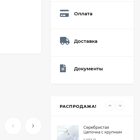
Q73882
26,60
₽
Оплата
16,90
₽
Доставка
Мешочек (5*7см)
Q73940
26,60
₽
16,90
₽
Документы
Мешочек (5*7см)
Q73952
24,90
₽
16,90
₽
РАСПРОДАЖА!
Серебристая
Цепочка с крупным
крестом из