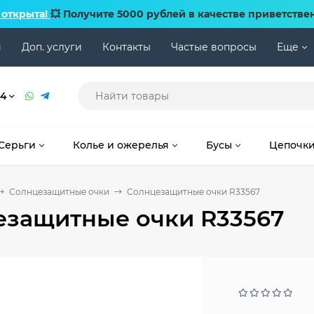
 открыта!
💥 Получите 5000 рублей в качестве приветстве
и
Доп. услуги
Контакты
Частые вопросы
Еще
74
Серьги
Колье и ожерелья
Бусы
Цепочк
Солнцезащитные очки
Солнцезащитные очки R33567
езащитные очки R33567