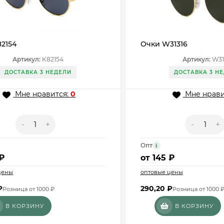
2154
Очки W31316
Артикул:
K82154
Артикул:
W31
ДОСТАВКА 3 НЕДЕЛИ
ДОСТАВКА 3 Н
Мне нравится:
0
Мне нрави
-
+
-
+
Опт
i
 ₽
от
145 ₽
цены
оптовые цены
₽
290,20
₽
Розница от 1000 ₽
Розница от 1000 
В КОРЗИНУ
В КОРЗИНУ