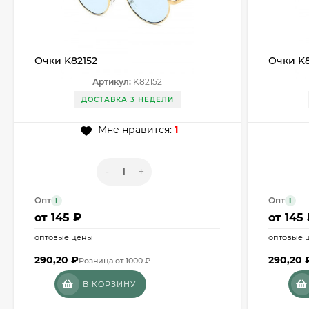
Очки K82152
Очки K8
Артикул:
K82152
ДОСТАВКА 3 НЕДЕЛИ
Мне нравится:
1
-
+
Опт
Опт
i
i
от
145 ₽
от
145
оптовые цены
оптовые 
290,20
₽
290,20
Розница от 1000 ₽
В КОРЗИНУ