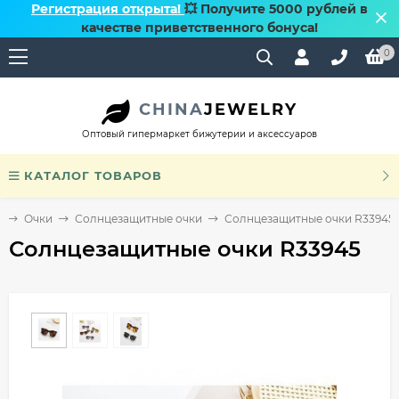
Регистрация открыта!
💥 Получите 5000 рублей в
качестве приветственного бонуса!
0
CHINA
JEWELRY
Оптовый гипермаркет бижутерии и аксессуаров
КАТАЛОГ ТОВАРОВ
я
Очки
Солнцезащитные очки
Солнцезащитные очки R33945
Солнцезащитные очки R33945