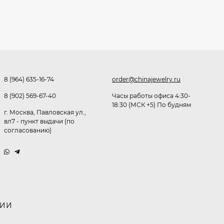
291,80
₽
253
₽
Очки K82133
8 (964) 635-16-74
order@chinajewelry.ru
255
₽
8 (902) 569-67-40
Часы работы офиса 4:30-
18:30 (МСК +5) По будням
г. Москва, Павловская ул.,
вл7 - пункт выдачи (по
Очки P96375
согласованию)
247,30
₽
199
₽
Очки K82287
НИИ
245,90
₽