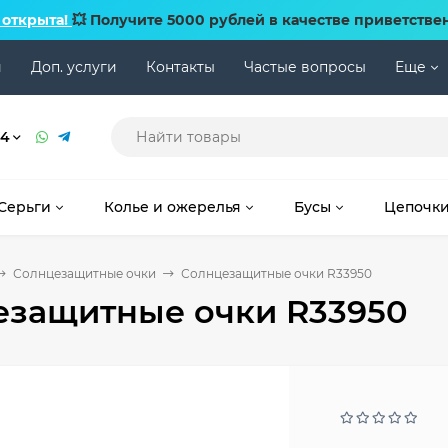
 открыта!
💥 Получите 5000 рублей в качестве приветстве
и
Доп. услуги
Контакты
Частые вопросы
Еще
74
Серьги
Колье и ожерелья
Бусы
Цепочк
Солнцезащитные очки
Солнцезащитные очки R33950
езащитные очки R33950