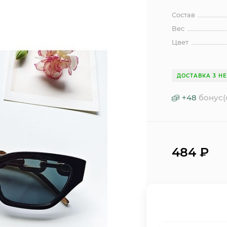
Состав
Вес
Цвет
ДОСТАВКА 3 Н
+
48
бонус(
484
₽