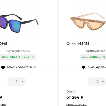
0146
Очки N65438
Артикул:
Z10146
Артикул:
N65
ДОСТАВКА 3 НЕДЕЛИ
ДОСТАВКА 3 Н
Мне нравится:
0
Мне нрави
-
+
-
+
Опт
i
 ₽
от
264 ₽
цены
оптовые цены