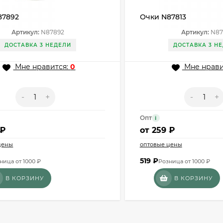
87892
Очки N87813
Артикул:
N87892
Артикул:
N87
ДОСТАВКА 3 НЕДЕЛИ
ДОСТАВКА 3 Н
Мне нравится:
0
Мне нрави
-
+
-
+
Опт
i
 ₽
от
259 ₽
цены
оптовые цены
519
₽
ница от 1000 ₽
Розница от 1000 ₽
В КОРЗИНУ
В КОРЗИНУ