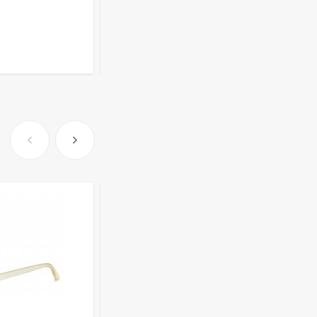
197
₽
Розница от 1000 ₽
Очки Q40353
В КОРЗИНУ
512,30
₽
339
₽
Часы мужские K32243
471,40
₽
379
₽
Ободок F21530
477
₽