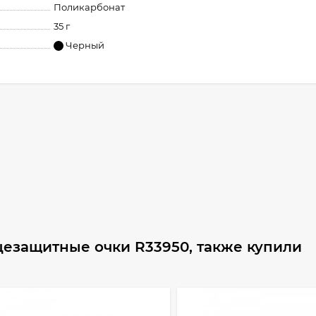
Поликарбонат
35 г
Черный
езащитные очки R33950, также купили