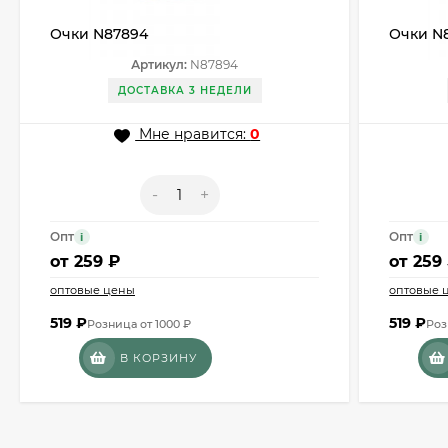
Очки N87894
Очки N
Артикул:
N87894
ДОСТАВКА 3 НЕДЕЛИ
Мне нравится:
0
-
+
Опт
Опт
i
i
от
259 ₽
от
259
оптовые цены
оптовые 
519
₽
519
₽
Розница от 1000 ₽
Роз
В КОРЗИНУ