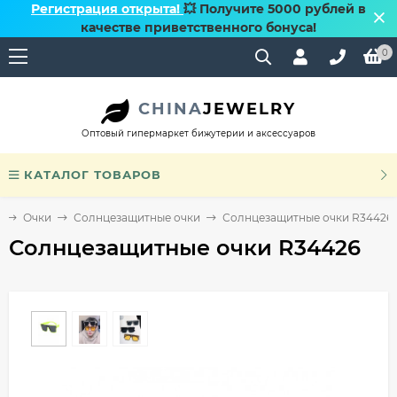
Регистрация открыта!
💥 Получите 5000 рублей в
качестве приветственного бонуса!
0
CHINA
JEWELRY
Оптовый гипермаркет бижутерии и аксессуаров
КАТАЛОГ ТОВАРОВ
я
Очки
Солнцезащитные очки
Солнцезащитные очки R34426
Солнцезащитные очки R34426