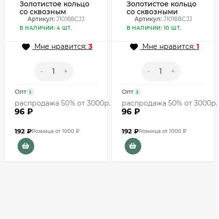
Золотистое кольцо
Золотистое кольцо
со сквозным
со сквозными
узором в виде
Артикул:
J10168CJJ
звездочками по
Артикул:
J10188CJJ
знака доллара
всей окружности
В НАЛИЧИИ: 4 ШТ.
В НАЛИЧИИ: 10 ШТ.
J10168CJJ
J10188CJJ
Мне нравится:
3
Мне нравится:
1
-
+
-
+
Опт
Опт
i
i
распродажа 50% от 3000р.
распродажа 50% от 3000р.
96 ₽
96 ₽
192
₽
192
₽
Розница от 1000 ₽
Розница от 1000 ₽