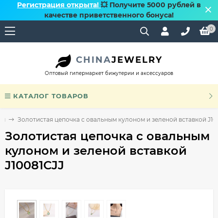
Регистрация открыта!
💥 Получите 5000 рублей в
качестве приветственного бонуса!
0
CHINA
JEWELRY
Оптовый гипермаркет бижутерии и аксессуаров
КАТАЛОГ ТОВАРОВ
ом
Золотистая цепочка с овальным кулоном и зеленой вставкой J10
Золотистая цепочка с овальным
кулоном и зеленой вставкой
J10081CJJ