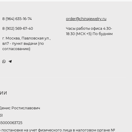
Очки P38980
291,80
₽
8 (964) 635-16-74
order@chinajewelry.ru
253
₽
8 (902) 569-67-40
Часы работы офиса 4:30-
18:30 (МСК +5) По будням
г. Москва, Павловская ул.,
Очки K82133
вл7 - пункт выдачи (по
согласованию)
255
₽
Очки P96375
НИИ
247,30
₽
199
₽
Денис Ростиславович
61
5000063725
Очки K82287
 постановке на учет физического лица в налоговом органе №