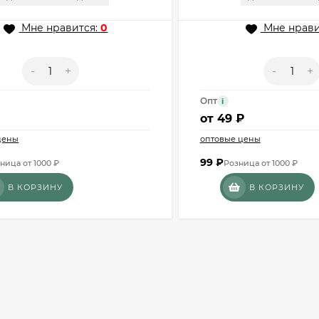
Мне нравится:
0
Мне нрави
-
+
-
+
Опт
i
от
49 ₽
цены
оптовые цены
99
₽
ница от 1000 ₽
Розница от 1000 ₽
В КОРЗИНУ
В КОРЗИНУ