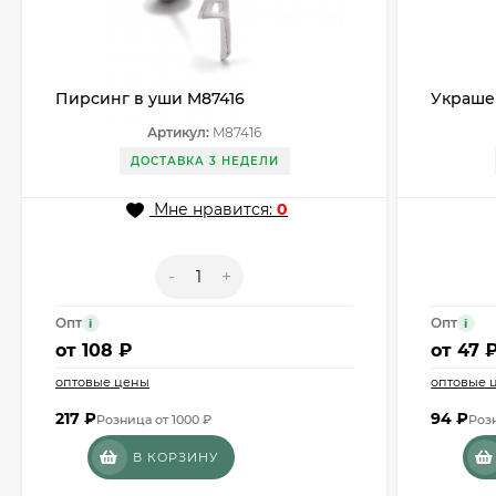
Пирсинг в уши M87416
Украшен
Артикул:
M87416
ДОСТАВКА 3 НЕДЕЛИ
Мне нравится:
0
-
+
Опт
Опт
i
i
от
108 ₽
от
47 
оптовые цены
оптовые 
217
₽
94
₽
Розница от 1000 ₽
Розн
В КОРЗИНУ