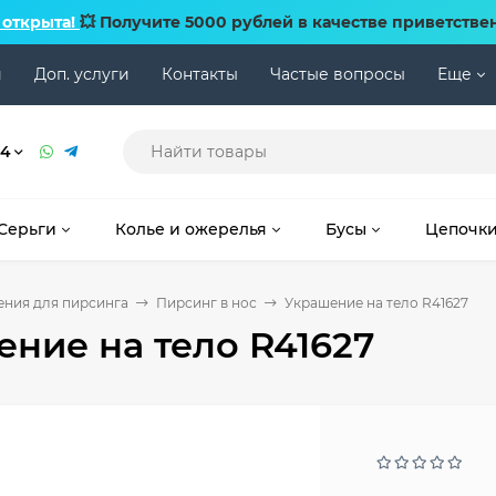
 открыта!
💥 Получите 5000 рублей в качестве приветстве
и
Доп. услуги
Контакты
Частые вопросы
Еще
74
Серьги
Колье и ожерелья
Бусы
Цепочк
ния для пирсинга
Пирсинг в нос
Украшение на тело R41627
ние на тело R41627