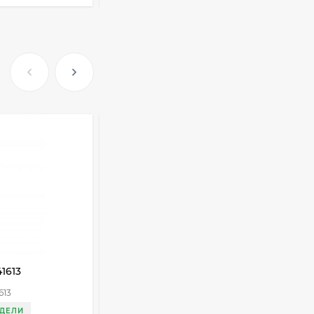
Очки Q40353
512,30
₽
339
₽
Часы мужские K32243
471,40
₽
379
₽
Ободок F21530
1613
Украшение на тело R41625
477
₽
613
Артикул:
R41625
ЕДЕЛИ
ДОСТАВКА 3 НЕДЕЛИ