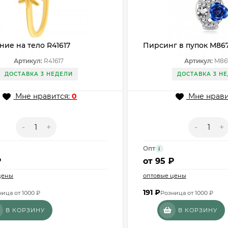
ие на тело R41617
Пирсинг в пупок M86
Артикул:
R41617
Артикул:
M86
ДОСТАВКА 3 НЕДЕЛИ
ДОСТАВКА 3 Н
Мне нравится:
0
Мне нрави
-
+
-
+
Опт
i
₽
от
95 ₽
цены
оптовые цены
191
₽
ица от 1000 ₽
Розница от 1000 ₽
В КОРЗИНУ
В КОРЗИНУ