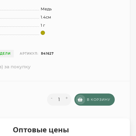
Медь
1.4см
1 г
ЕДЕЛИ
АРТИКУЛ:
R41627
в) за покупку
-
+
В КОРЗИНУ
Оптовые цены