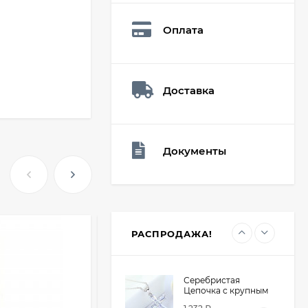
Q73882
26,60
₽
Оплата
19
₽
Доставка
Мешочек (5*7см)
Q73940
26,60
₽
19
₽
Документы
Мешочек (5*7см)
Q73952
24,90
₽
19
₽
РАСПРОДАЖА!
Серебристая
Цепочка с крупным
крестом из