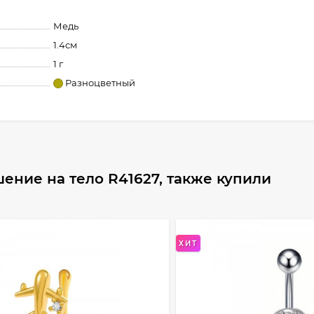
Медь
1.4см
1 г
Разноцветный
ение на тело R41627, также купили
ХИТ