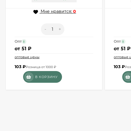
Мне нравится:
0
-
+
Опт
Опт
i
i
от
51 ₽
от
51 ₽
оптовые цены
оптовые 
103
₽
103
₽
Розница от 1000 ₽
Роз
В КОРЗИНУ