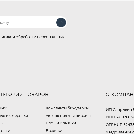
литикой обработки персональных
АТЕГОРИИ ТОВАРОВ
О КОМПА
рьги
Комплекты бижутерии
ИП Сапрыкин 
лье и ожерелья
Украшения для пирсинга
ИНН 3811126617
сы
Броши и значки
ОГРНИП 32438
почки
Брелоки
Уведомление о