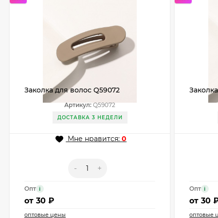
Заколка для волос Q59072
Заколка
Артикул:
Q59072
ДОСТАВКА 3 НЕДЕЛИ
Мне нравится:
0
-
+
Опт
Опт
i
i
от
30 ₽
от
30 
оптовые цены
оптовые 