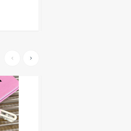
391
₽
204
₽
Розница от 1000 ₽
В КОРЗИНУ
Очки Q40353
512,30
₽
339
₽
Часы мужские K32243
471,40
₽
379
₽
Ободок F21530
477
₽