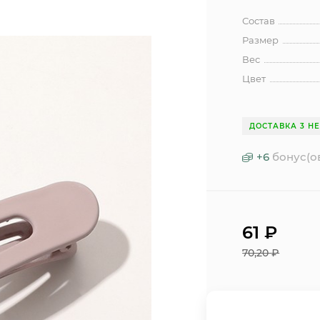
Состав
Размер
Вес
Цвет
ДОСТАВКА 3 Н
+
6
бонус(о
61
₽
70,20
₽