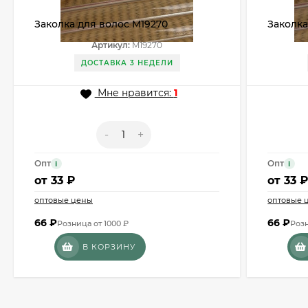
Заколка для волос M19270
Заколка
Артикул:
M19270
ДОСТАВКА 3 НЕДЕЛИ
Мне нравится:
1
-
+
Опт
Опт
i
i
от
33 ₽
от
33 
оптовые цены
оптовые 
66
₽
66
₽
Розница от 1000 ₽
Розн
В КОРЗИНУ