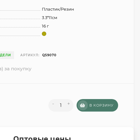
Пластик/Резин
3.3*11см
16 г
ЕДЕЛИ
АРТИКУЛ:
Q59070
в) за покупку
-
+
В КОРЗИНУ
Оптовые цены