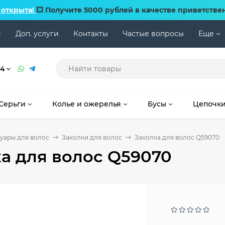
 открыта!
💥 Получите 5000 рублей в качестве приветстве
и
Доп. услуги
Контакты
Частые вопросы
Еще
74
Серьги
Колье и ожерелья
Бусы
Цепочк
уары для волос
Заколки для волос
Заколка для волос Q59070
а для волос Q59070