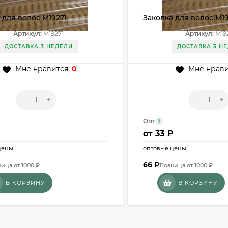
 для волос M19271
Заколка для волос M1
Артикул:
M19271
Артикул:
M19
ДОСТАВКА 3 НЕДЕЛИ
ДОСТАВКА 3 Н
Мне нравится:
0
Мне нрави
-
+
-
+
Опт
i
₽
от
33 ₽
цены
оптовые цены
66
₽
ица от 1000 ₽
Розница от 1000 ₽
В КОРЗИНУ
В КОРЗИНУ