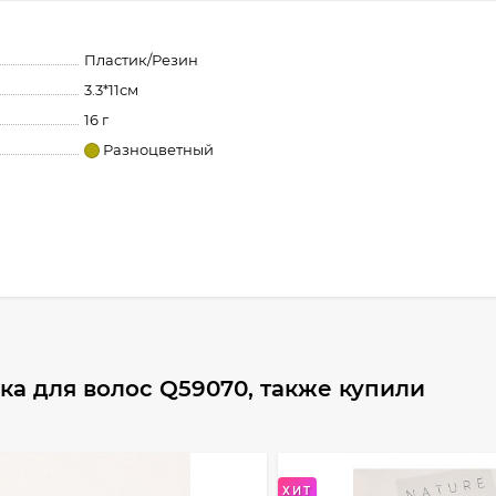
Пластик/Резин
3.3*11см
16 г
Разноцветный
ка для волос Q59070, также купили
ХИТ