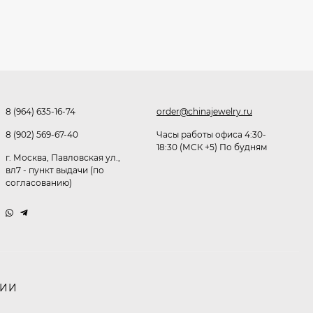
Очки P38980
291,80
₽
253
₽
8 (964) 635-16-74
order@chinajewelry.ru
Очки K82133
8 (902) 569-67-40
Часы работы офиса 4:30-
255
₽
18:30 (МСК +5) По будням
г. Москва, Павловская ул.,
вл7 - пункт выдачи (по
согласованию)
Очки P96375
247,30
₽
199
₽
НИИ
Очки K82287