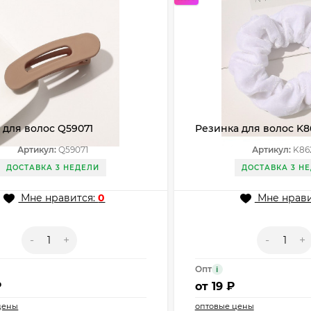
 для волос Q59071
Резинка для волос K8
Артикул:
Q59071
Артикул:
K86
ДОСТАВКА 3 НЕДЕЛИ
ДОСТАВКА 3 Н
Мне нравится:
0
Мне нрави
-
+
-
+
Опт
i
₽
от
19 ₽
цены
оптовые цены