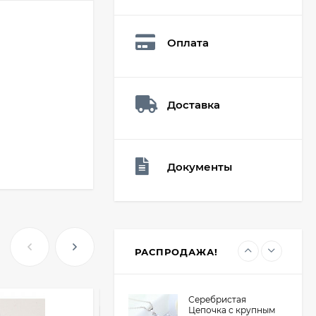
Мешочек (5*7см)
Q73882
26,60
₽
Оплата
19
₽
Доставка
Мешочек (5*7см)
Q73940
26,60
₽
19
₽
Документы
Мешочек (5*7см)
Q73952
24,90
₽
19
₽
РАСПРОДАЖА!
Серебристая
Цепочка с крупным
ХИТ