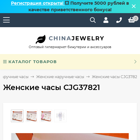
Регистрация открыта!
💥 Получите 5000 рублей в
качестве приветственного бонуса!
0
CHINA
JEWELRY
Оптовый гипермаркет бижутерии и аксессуаров
КАТАЛОГ ТОВАРОВ
Наручные часы
Женские наручные часы
Женские часы CJG37821
Женские часы CJG37821