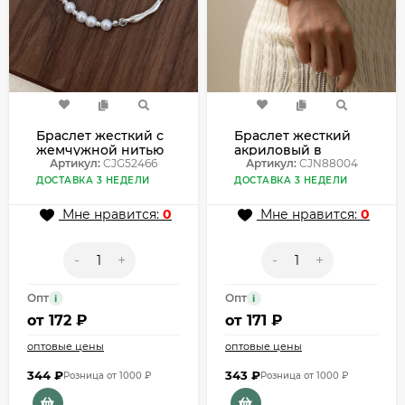
Браслет жесткий с
Браслет жесткий
жемчужной нитью
акриловый в
и металлом
Артикул:
CJG52466
форме объемного
Артикул:
CJN88004
CJG52466
банта CJN88004
ДОСТАВКА 3 НЕДЕЛИ
ДОСТАВКА 3 НЕДЕЛИ
Мне нравится:
0
Мне нравится:
0
-
+
-
+
Опт
Опт
i
i
от
172 ₽
от
171 ₽
оптовые цены
оптовые цены
344
₽
343
₽
Розница от 1000 ₽
Розница от 1000 ₽