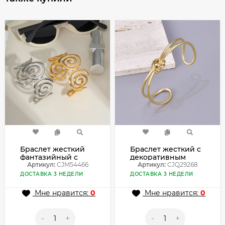
Браслет жесткий
Браслет жесткий с
фантазийный с
декоративным
крупными
Артикул:
CJM54466
узлом и двойным
Артикул:
CJQ29268
спиральными
ободом CJQ29268
ДОСТАВКА 3 НЕДЕЛИ
ДОСТАВКА 3 НЕДЕЛИ
узорами CJM54466
Мне нравится:
0
Мне нравится:
0
-
+
-
+