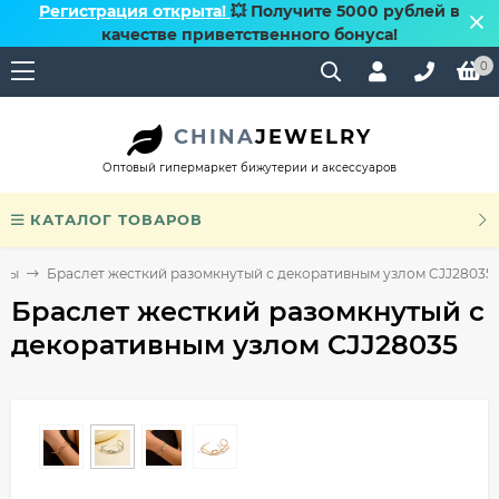
Регистрация открыта!
💥 Получите 5000 рублей в
качестве приветственного бонуса!
0
CHINA
JEWELRY
Оптовый гипермаркет бижутерии и аксессуаров
КАТАЛОГ ТОВАРОВ
еты
Браслет жесткий разомкнутый с декоративным узлом CJJ28035
Браслет жесткий разомкнутый с
декоративным узлом CJJ28035