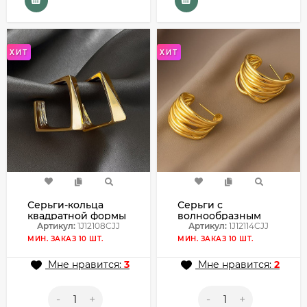
ХИТ
ХИТ
Серьги-кольца
Серьги с
квадратной формы
волнообразным
1J12108CJJ
Артикул:
1J12108CJJ
дизайном 1J12114CJJ
Артикул:
1J12114CJJ
МИН. ЗАКАЗ 10 ШТ.
МИН. ЗАКАЗ 10 ШТ.
Мне нравится:
3
Мне нравится:
2
-
+
-
+