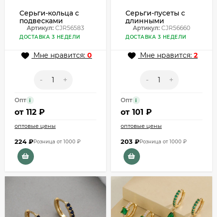
Серьги-кольца с
Серьги-пусеты с
подвесками
длинными
«Сердце» CJR56583
Артикул:
CJR56583
изогнутыми
Артикул:
CJR56660
подвесками
ДОСТАВКА 3 НЕДЕЛИ
ДОСТАВКА 3 НЕДЕЛИ
CJR56660
Мне нравится:
0
Мне нравится:
2
-
+
-
+
Опт
Опт
i
i
от
112 ₽
от
101 ₽
оптовые цены
оптовые цены
224
₽
203
₽
Розница от 1000 ₽
Розница от 1000 ₽