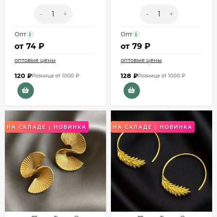
-
+
-
+
Опт
Опт
i
i
от
74 ₽
от
79 ₽
оптовые цены
оптовые цены
120
₽
128
₽
Розница от 1000 ₽
Розница от 1000 ₽
НА СКЛАДЕ | НОВИНКА
НА СКЛАДЕ | НОВИНКА