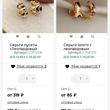
Серьги-пусеты
Серьги-конго с
«Леопардовый
леопардовым
квадрат» CJR74316
Артикул:
CJR74316
принтом CJR83216
Артикул:
CJR83216
ДОСТАВКА 3 НЕДЕЛИ
ДОСТАВКА 3 НЕДЕЛИ
Мне нравится:
2
Мне нравится:
1
-
+
-
+
Опт
Опт
i
i
от
319 ₽
от
85 ₽
оптовые цены
оптовые цены