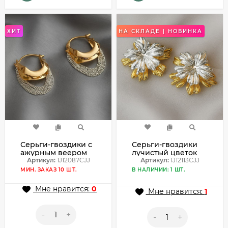
ХИТ
НА СКЛАДЕ | НОВИНКА
Серьги-гвоздики с
Серьги-гвоздики
ажурным веером
лучистый цветок
1J12087CJJ
Артикул:
1J12087CJJ
1J12113CJJ
Артикул:
1J12113CJJ
МИН. ЗАКАЗ 10 ШТ.
В НАЛИЧИИ: 1 ШТ.
Мне нравится:
0
Мне нравится:
1
-
+
-
+