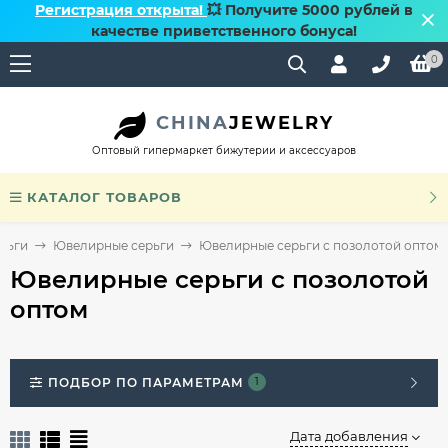
Регистрация открыта!
💥 Получите 5000 рублей в
качестве приветственного бонуса!
0
CHINA
JEWELRY
Оптовый гипермаркет бижутерии и аксессуаров
КАТАЛОГ ТОВАРОВ
рьги
Ювелирные серьги
Ювелирные серьги с позолотой оптом
Ювелирные серьги с позолотой
оптом
ПОДБОР ПО ПАРАМЕТРАМ
1
Дата добавления