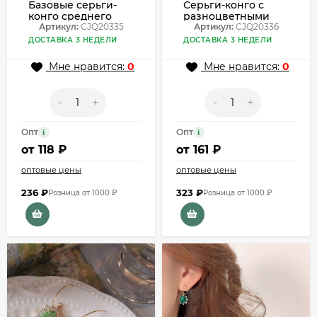
Базовые серьги-
Серьги-конго с
конго среднего
разноцветными
диаметра CJQ20335
Артикул:
CJQ20335
кристаллами
Артикул:
CJQ20336
CJQ20336
ДОСТАВКА 3 НЕДЕЛИ
ДОСТАВКА 3 НЕДЕЛИ
Мне нравится:
0
Мне нравится:
0
-
+
-
+
Опт
Опт
i
i
от
118 ₽
от
161 ₽
оптовые цены
оптовые цены
236
₽
323
₽
Розница от 1000 ₽
Розница от 1000 ₽