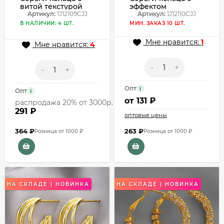
витой текстурой
эффектом
1J12109CJJ
Артикул:
1J12109CJJ
перекрута
Артикул:
1J12110CJJ
1J12110CJJ
В НАЛИЧИИ: 4 ШТ.
МИН. ЗАКАЗ 10 ШТ.
Мне нравится:
1
Мне нравится:
4
-
+
-
+
Опт
i
Опт
i
от
131 ₽
распродажа 20% от 3000р.
291 ₽
оптовые цены
364
₽
263
₽
Розница от 1000 ₽
Розница от 1000 ₽
НА СКЛАДЕ | НОВИНКА
НА СКЛАДЕ | НОВИНКА