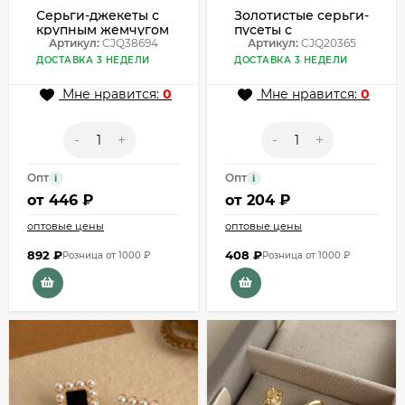
Серьги-джекеты с
Золотистые серьги-
крупным жемчугом
пусеты с
CJQ38694
Артикул:
CJQ38694
рубиновым
Артикул:
CJQ20365
центром CJQ20365
ДОСТАВКА 3 НЕДЕЛИ
ДОСТАВКА 3 НЕДЕЛИ
Мне нравится:
0
Мне нравится:
0
-
+
-
+
Опт
Опт
i
i
от
446 ₽
от
204 ₽
оптовые цены
оптовые цены
892
₽
408
₽
Розница от 1000 ₽
Розница от 1000 ₽