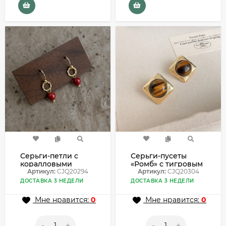
Серьги-петли с
Серьги-пусеты
коралловыми
«Ромб» с тигровым
бусинами
Артикул:
CJQ20294
глазом CJQ20304
Артикул:
CJQ20304
CJQ20294
ДОСТАВКА 3 НЕДЕЛИ
ДОСТАВКА 3 НЕДЕЛИ
Мне нравится:
0
Мне нравится:
0
-
+
-
+