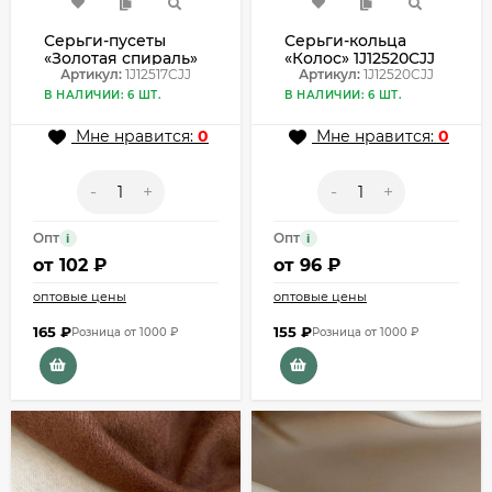
Серьги-пусеты
Серьги-кольца
«Золотая спираль»
«Колос» 1J12520CJJ
1J12517CJJ
Артикул:
1J12517CJJ
Артикул:
1J12520CJJ
В НАЛИЧИИ: 6 ШТ.
В НАЛИЧИИ: 6 ШТ.
Мне нравится:
0
Мне нравится:
0
-
+
-
+
Опт
Опт
i
i
от
102 ₽
от
96 ₽
оптовые цены
оптовые цены
165
₽
155
₽
Розница от 1000 ₽
Розница от 1000 ₽