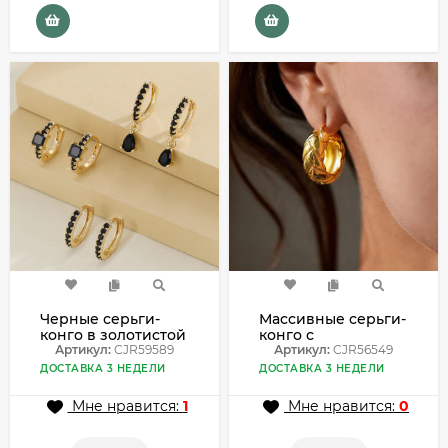
Черные серьги-
Массивные серьги-
конго в золотистой
конго с
оправе CJR59589
Артикул:
CJR59589
ромбовидной
Артикул:
CJR56549
насечкой CJR56549
ДОСТАВКА 3 НЕДЕЛИ
ДОСТАВКА 3 НЕДЕЛИ
Мне нравится:
1
Мне нравится:
0