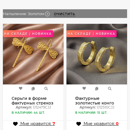
Напыление:
Золотом
ОЧИСТИТЬ
НА СКЛАДЕ | НОВИНКА
НА СКЛАДЕ | НОВИНКА
Серьги в форме
Фактурные
фактурных стрекоз
золотистые конго
с золотистым
Артикул:
1J12479CJJ
«Кора» 1J12510CJJ
Артикул:
1J12510CJJ
блеском 1J12479CJJ
В НАЛИЧИИ: 44 ШТ.
В НАЛИЧИИ: 15 ШТ.
Мне нравится:
7
Мне нравится:
0