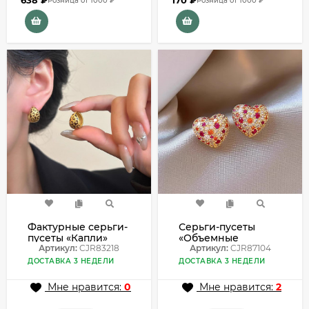
638
₽
170
₽
Розница от 1000 ₽
Розница от 1000 ₽
Фактурные серьги-
Серьги-пусеты
пусеты «Капли»
«Объемные
CJR83218
Артикул:
CJR83218
сердца» с
Артикул:
CJR87104
кристаллами
ДОСТАВКА 3 НЕДЕЛИ
ДОСТАВКА 3 НЕДЕЛИ
CJR87104
Мне нравится:
0
Мне нравится:
2