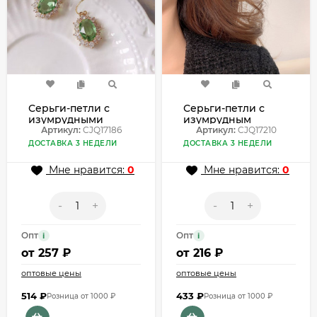
Серьги-петли с
Серьги-петли с
изумрудными
изумрудным
кристаллами
Артикул:
CJQ17186
кристаллом
Артикул:
CJQ17210
CJQ17186
CJQ17210
ДОСТАВКА 3 НЕДЕЛИ
ДОСТАВКА 3 НЕДЕЛИ
Мне нравится:
0
Мне нравится:
0
-
+
-
+
Опт
Опт
i
i
от
257 ₽
от
216 ₽
оптовые цены
оптовые цены
514
₽
433
₽
Розница от 1000 ₽
Розница от 1000 ₽