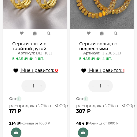
Серьги-хагги с
Серьги-кольца с
тройной дугой
подвесными
1J12111CJJ
Артикул:
1J12111CJJ
элементами
Артикул:
1J12085CJJ
1J12085CJJ
В НАЛИЧИИ: 1 ШТ.
В НАЛИЧИИ: 4 ШТ.
Мне нравится:
0
Мне нравится:
1
-
+
-
+
Опт
Опт
i
i
распродажа 20% от 3000р.
распродажа 20% от 3000р.
171 ₽
387 ₽
214
₽
484
₽
Розница от 1000 ₽
Розница от 1000 ₽