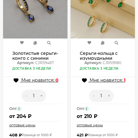
Золотистые серьги-
Серьги-кольца с
конго с синими
изумрудными
каплями CJR59487
Артикул:
CJR59487
вставками
Артикул:
CJR59580
CJR59580
ДОСТАВКА 3 НЕДЕЛИ
ДОСТАВКА 3 НЕДЕЛИ
Мне нравится:
0
Мне нравится:
1
-
+
-
+
Опт
Опт
i
i
от
204 ₽
от
210 ₽
оптовые цены
оптовые цены
408
₽
421
₽
Розница от 1000 ₽
Розница от 1000 ₽