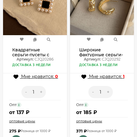
Квадратные
Широкие
серьги-пусеты с
фактурные серьги-
жемчужным
Артикул:
CJQ20286
полукольца
Артикул:
CJQ20292
кантом CJQ20286
CJQ20292
ДОСТАВКА 3 НЕДЕЛИ
ДОСТАВКА 3 НЕДЕЛИ
Мне нравится:
0
Мне нравится:
1
-
+
-
+
Опт
Опт
i
i
от
137 ₽
от
185 ₽
оптовые цены
оптовые цены
275
₽
371
₽
Розница от 1000 ₽
Розница от 1000 ₽