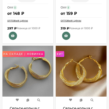
Опт
Опт
i
i
от
148 ₽
от
159 ₽
оптовые цены
оптовые цены
297
₽
319
₽
Розница от 1000 ₽
Розница от 1000 ₽
НА СКЛАДЕ | НОВИНКА
ХИТ
Серьги-кольца с
Серьги-кольца с