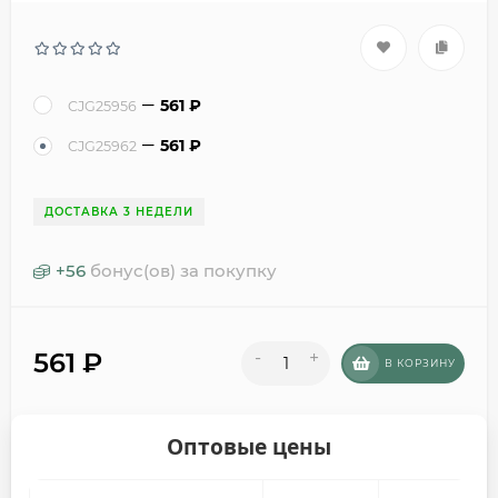
561
₽
CJG25956
561
₽
CJG25962
ДОСТАВКА 3 НЕДЕЛИ
+
56
бонус(ов) за покупку
561
₽
-
+
В КОРЗИНУ
Оптовые цены