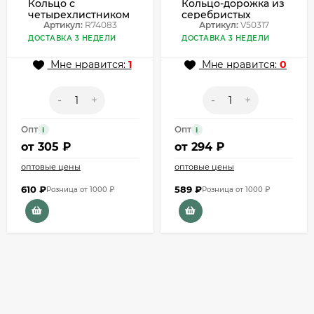
Кольцо с
Кольцо-дорожка из
четырехлистником
серебристых
из перламутра в
Артикул:
R74083
цветов с
Артикул:
V50317
черной оправе
кристаллами
ДОСТАВКА 3 НЕДЕЛИ
ДОСТАВКА 3 НЕДЕЛИ
R74083
V50317
Мне нравится:
1
Мне нравится:
0
-
+
-
+
Опт
Опт
i
i
от
305 ₽
от
294 ₽
оптовые цены
оптовые цены
610
₽
589
₽
Розница от 1000 ₽
Розница от 1000 ₽