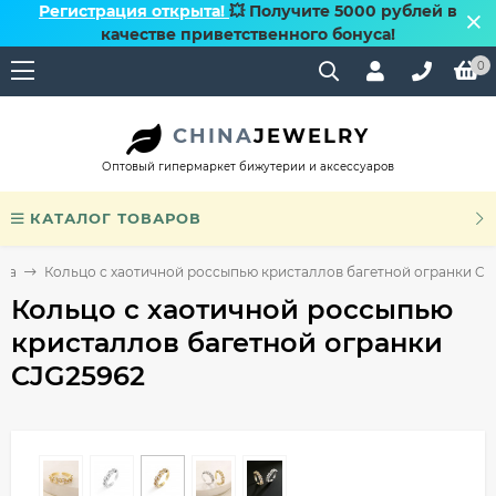
Регистрация открыта!
💥 Получите 5000 рублей в
качестве приветственного бонуса!
0
CHINA
JEWELRY
Оптовый гипермаркет бижутерии и аксессуаров
КАТАЛОГ ТОВАРОВ
ца
Кольцо с хаотичной россыпью кристаллов багетной огранки CJ
Кольцо с хаотичной россыпью
кристаллов багетной огранки
CJG25962