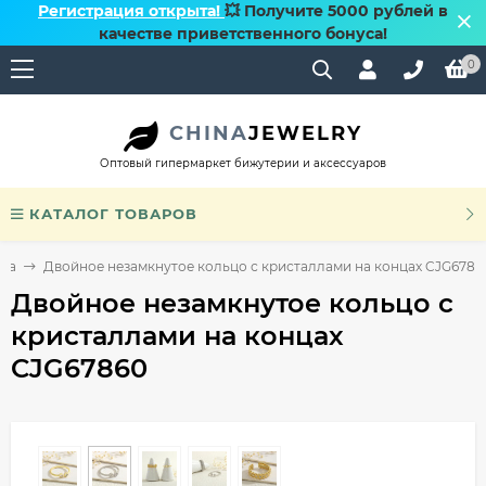
Регистрация открыта!
💥 Получите 5000 рублей в
качестве приветственного бонуса!
0
CHINA
JEWELRY
Оптовый гипермаркет бижутерии и аксессуаров
КАТАЛОГ ТОВАРОВ
ца
Двойное незамкнутое кольцо с кристаллами на концах CJG6786
Двойное незамкнутое кольцо с
кристаллами на концах
CJG67860