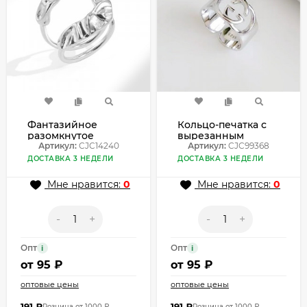
Фантазийное
Кольцо-печатка с
разомкнутое
вырезанным
кольцо с рельефом
Артикул:
CJC14240
сердцем в платине
Артикул:
CJC99368
«мятая бумага»
CJC99368
ДОСТАВКА 3 НЕДЕЛИ
ДОСТАВКА 3 НЕДЕЛИ
CJC14240
Мне нравится:
0
Мне нравится:
0
-
+
-
+
Опт
Опт
i
i
от
95 ₽
от
95 ₽
оптовые цены
оптовые цены
191
₽
191
₽
Розница от 1000 ₽
Розница от 1000 ₽