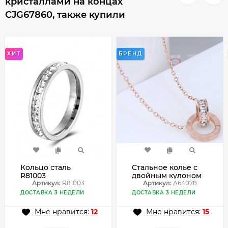
кристаллами на концах
CJG67860, также купили
ХИТ
БРЕНД
Кольцо сталь
Стальное колье с
R81003
двойным кулоном
Артикул:
R81003
и римскими
Артикул:
A64078
цифрами A64078
ДОСТАВКА 3 НЕДЕЛИ
ДОСТАВКА 3 НЕДЕЛИ
Мне нравится:
12
Мне нравится:
15