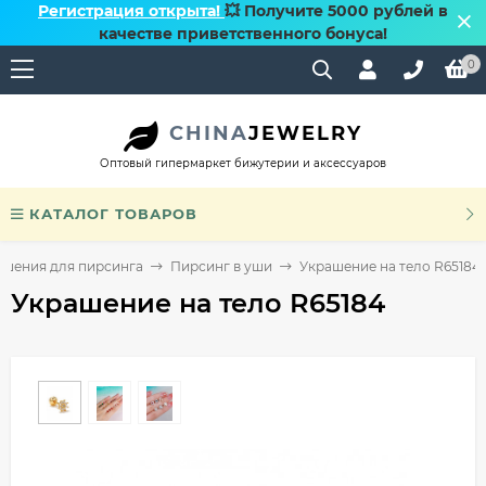
Регистрация открыта!
💥 Получите 5000 рублей в
качестве приветственного бонуса!
0
CHINA
JEWELRY
Оптовый гипермаркет бижутерии и аксессуаров
КАТАЛОГ ТОВАРОВ
ашения для пирсинга
Пирсинг в уши
Украшение на тело R65184
Украшение на тело R65184