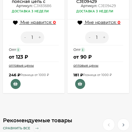
поясная цепь с
CJE09429
элементом в виде
Артикул:
CJX83686
Артикул:
CJE09429
сердца CJX83686
ДОСТАВКА 3 НЕДЕЛИ
ДОСТАВКА 3 НЕДЕЛИ
Мне нравится:
0
Мне нравится:
0
-
+
-
+
Опт
Опт
i
i
от
123 ₽
от
90 ₽
оптовые цены
оптовые цены
246
₽
181
₽
Розница от 1000 ₽
Розница от 1000 ₽
Рекомендуемые товары
СРАВНИТЬ ВСЕ