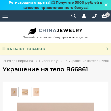
Регистрация открыта!
💥 Получите 5000 рублей в
качестве приветственного бонуса!
0
CHINA
JEWELRY
Оптовый гипермаркет бижутерии и аксессуаров
КАТАЛОГ ТОВАРОВ
ашения для пирсинга
Пирсинг в уши
Украшение на тело R66861
Украшение на тело R66861